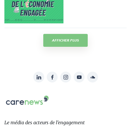
AFFICHER PLUS
LinkedIn
Facebook
Instagram
YouTube
Soundcloud
Suivez-
nous
Carenews,
sur:
Le
média
des
Le média
des acteurs
de l'engagement
acteurs