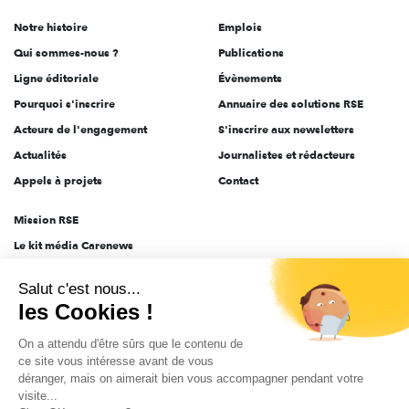
de
Notre histoire
Emplois
l'engagement
Qui sommes-nous ?
Publications
Ligne éditoriale
Évènements
Pourquoi s'inscrire
Annuaire des solutions RSE
Acteurs de l'engagement
S'inscrire aux newsletters
Actualités
Journalistes et rédacteurs
Appels à projets
Contact
Mission RSE
Le kit média Carenews
Groupe AEF
Salut c'est nous...
AEF info
les Cookies !
Novethic
On a attendu d'être sûrs que le contenu de
PRODURABLE
ce site vous intéresse avant de vous
Inclusiv Day
déranger, mais on aimerait bien vous accompagner pendant votre
visite...