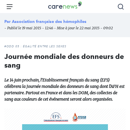
Aller
Carenews,
Menu
Rec
au
Le
contenu
média
Par
Association française des hémophiles
principal
des
- Publié le 19 mai 2015 - 12:46 - Mise à jour le 22 mai 2015 - 09:02
acteurs
de
l'engagement
#ODD 05 : ÉGALITÉ ENTRE LES SEXES
Journée mondiale des donneurs de
sang
Le 14 juin prochain, l’Etablissement français du sang (EFS)
célébrera la Journée mondiale des donneurs de sang dont l'AFH est
partenaire. Partout en France et dans les DOM, des collectes de
sang aux couleurs de cet événement seront alors organisées.