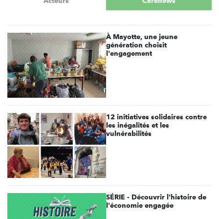
Acteurs
Carenews
À Mayotte, une jeune
génération choisit
l'engagement
12 initiatives solidaires contre
les inégalités et les
vulnérabilités
SÉRIE - Découvrir l'histoire de
l'économie engagée