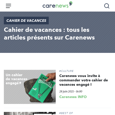
Aller
Carenews,
Menu
Rec
au
Le
contenu
média
CAHIER DE VACANCES
principal
des
Cahier de vacances : tous les
acteurs
de
articles présents sur Carenews
l'engagement
#CULTURE
Carenews vous invite à
commander votre cahier de
vacances engagé !
28 juin 2021 - 16:00
Carenews INFO
#BEST OF