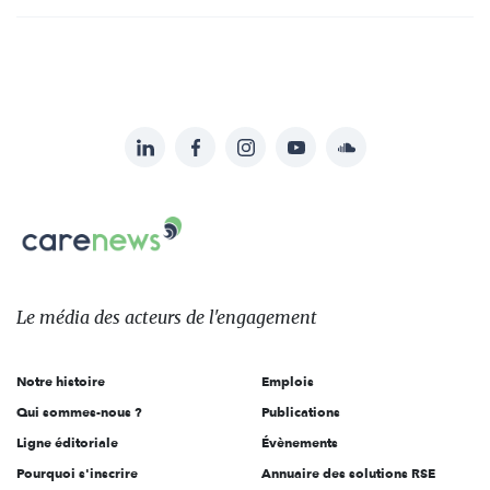
LinkedIn
Facebook
Instagram
YouTube
Soundcloud
Suivez-
nous
Carenews,
sur:
Le
média
des
Le média
des acteurs
de l'engagement
acteurs
de
Notre histoire
Emplois
l'engagement
Qui sommes-nous ?
Publications
Ligne éditoriale
Évènements
Pourquoi s'inscrire
Annuaire des solutions RSE