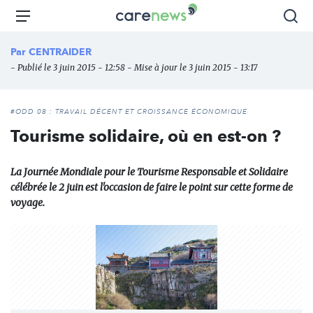
Aller
Carenews,
Menu
Rec
au
Le
contenu
média
Par
CENTRAIDER
principal
des
- Publié le 3 juin 2015 - 12:58 - Mise à jour le 3 juin 2015 - 13:17
acteurs
de
l'engagement
#ODD 08 : TRAVAIL DÉCENT ET CROISSANCE ÉCONOMIQUE
Tourisme solidaire, où en est-on ?
La Journée Mondiale pour le Tourisme Responsable et Solidaire
célébrée le 2 juin est l'occasion de faire le point sur cette forme de
voyage.