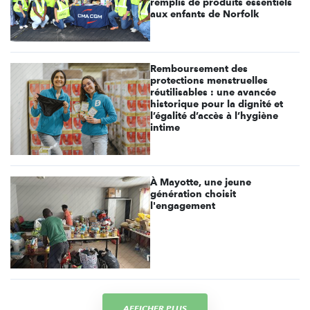
remplis de produits essentiels
aux enfants de Norfolk
Remboursement des
protections menstruelles
réutilisables : une avancée
historique pour la dignité et
l’égalité d’accès à l’hygiène
intime
À Mayotte, une jeune
génération choisit
l'engagement
AFFICHER PLUS