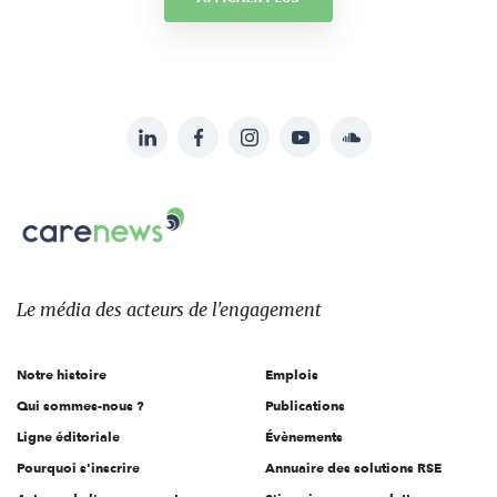
LinkedIn
Facebook
Instagram
YouTube
Soundcloud
Suivez-
nous
Carenews,
sur:
Le
média
des
Le média
des acteurs
de l'engagement
acteurs
de
Notre histoire
Emplois
l'engagement
Qui sommes-nous ?
Publications
Ligne éditoriale
Évènements
Pourquoi s'inscrire
Annuaire des solutions RSE