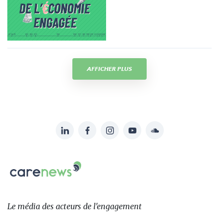
AFFICHER PLUS
LinkedIn
Facebook
Instagram
YouTube
Soundcloud
Suivez-
nous
Carenews,
sur:
Le
média
des
Le média
des acteurs
de l'engagement
acteurs