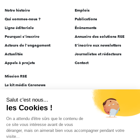
de
Notre histoire
Emplois
l'engagement
Qui sommes-nous ?
Publications
Ligne éditoriale
Évènements
Pourquoi s'inscrire
Annuaire des solutions RSE
Acteurs de l'engagement
S'inscrire aux newsletters
Actualités
Journalistes et rédacteurs
Appels à projets
Contact
Mission RSE
Le kit média Carenews
Groupe AEF
Salut c'est nous...
AEF info
les Cookies !
Novethic
On a attendu d'être sûrs que le contenu de
PRODURABLE
ce site vous intéresse avant de vous
Inclusiv Day
déranger, mais on aimerait bien vous accompagner pendant votre
visite...