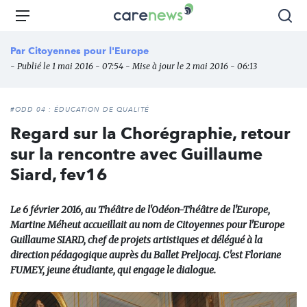
Aller
Carenews,
Menu
Rec
au
Le
contenu
média
Par
Citoyennes pour l'Europe
principal
des
- Publié le 1 mai 2016 - 07:54 - Mise à jour le 2 mai 2016 - 06:13
acteurs
de
l'engagement
#ODD 04 : ÉDUCATION DE QUALITÉ
Regard sur la Chorégraphie, retour
sur la rencontre avec Guillaume
Siard, fev16
Le 6 février 2016, au Théâtre de l'Odéon-Théâtre de l'Europe,
Martine Méheut accueillait au nom de Citoyennes pour l'Europe
Guillaume SIARD, chef de projets artistiques et délégué à la
direction pédagogique auprès du Ballet Preljocaj. C'est Floriane
FUMEY, jeune étudiante, qui engage le dialogue.