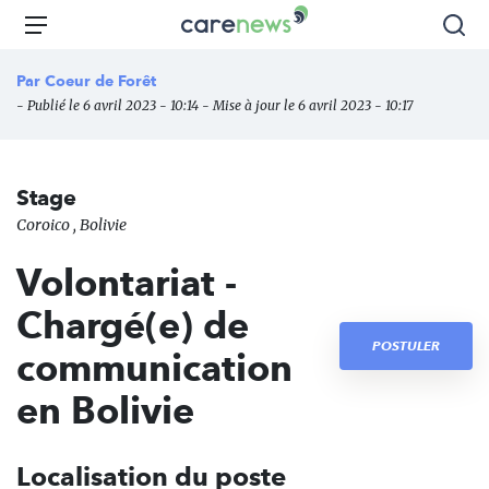
Aller
Carenews,
Menu
Rec
au
Le
contenu
média
Par
Coeur de Forêt
principal
des
- Publié le 6 avril 2023 - 10:14 - Mise à jour le 6 avril 2023 - 10:17
acteurs
de
l'engagement
Stage
Coroico , Bolivie
Volontariat -
Chargé(e) de
POSTULER
communication
en Bolivie
Localisation du poste