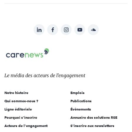
LinkedIn
Facebook
Instagram
YouTube
Soundcloud
Suivez-
nous
Carenews,
sur:
Le
média
des
Le média
des acteurs
de l'engagement
acteurs
de
Notre histoire
Emplois
l'engagement
Qui sommes-nous ?
Publications
Ligne éditoriale
Évènements
Pourquoi s'inscrire
Annuaire des solutions RSE
Acteurs de l'engagement
S'inscrire aux newsletters