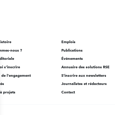
istoire
Emplois
mmes-nous ?
Publications
ditoriale
Évènements
i s'inscrire
Annuaire des solutions RSE
s de l'engagement
S'inscrire aux newsletters
tés
Journalistes et rédacteurs
à projets
Contact