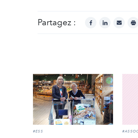
Partagez :
facebook
linkedin
mail
pr
#ESS
#ASSOC