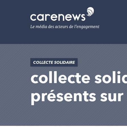
Aller
au
Carenews,
contenu
Le
principal
média
des
acteurs
de
l'engagement
COLLECTE SOLIDAIRE
collecte solid
présents su