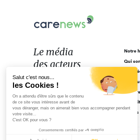
Carenews,
Le
média
des
acteurs
Le média
Notre h
de
des acteurs
Qui so
l'engagement
Ligne é
de l'engagement
Salut c'est nous...
Pourquo
les Cookies !
Acteur
On a attendu d'être sûrs que le contenu
Actuali
de ce site vous intéresse avant de
vous déranger, mais on aimerait bien vous accompagner pendant
Appels 
votre visite...
C'est OK pour vous ?
Consentements certifiés par
CGV
Données personnelles
Mentions légales