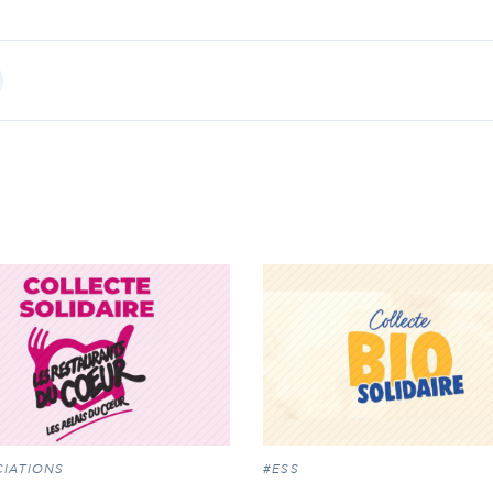
int
IATIONS
#ESS