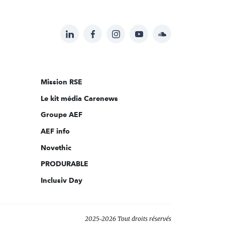
LinkedIn
Facebook
Instagram
YouTube
Soundcloud
Suivez-
nous
sur:
Mission RSE
Le kit média Carenews
Groupe AEF
AEF info
Novethic
PRODURABLE
Inclusiv Day
2025-2026 Tout droits réservés