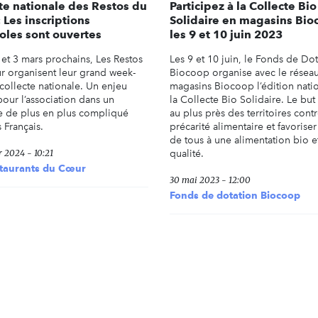
te nationale des Restos du
Participez à la Collecte Bio
 Les inscriptions
Solidaire en magasins Bio
les sont ouvertes
les 9 et 10 juin 2023
 et 3 mars prochains, Les Restos
Les 9 et 10 juin, le Fonds de Do
 organisent leur grand week-
Biocoop organise avec le résea
collecte nationale. Un enjeu
magasins Biocoop l’édition nati
pour l’association dans un
la Collecte Bio Solidaire. Le but
e de plus en plus compliqué
au plus près des territoires contr
 Français.
précarité alimentaire et favoriser
de tous à une alimentation bio e
r 2024 - 10:21
qualité.
staurants du Cœur
30 mai 2023 - 12:00
Fonds de dotation Biocoop