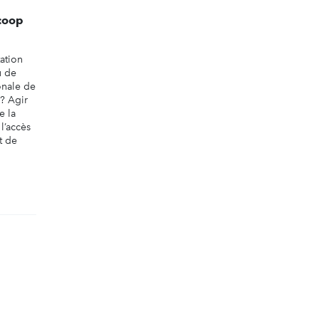
coop
tation
u de
onale de
 ? Agir
e la
 l’accès
t de