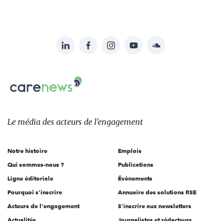
LinkedIn
Facebook
Instagram
YouTube
Soundcloud
Suivez-
nous
Carenews,
sur:
Le
média
des
Le média
des acteurs
de l'engagement
acteurs
de
Notre histoire
Emplois
l'engagement
Qui sommes-nous ?
Publications
Ligne éditoriale
Évènements
Pourquoi s'inscrire
Annuaire des solutions RSE
Acteurs de l'engagement
S'inscrire aux newsletters
Actualités
Journalistes et rédacteurs