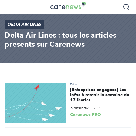
Aller
Carenews,
Menu
Rec
au
Le
contenu
média
DELTA AIR LINES
principal
des
Delta Air Lines : tous les articles
acteurs
de
présents sur Carenews
l'engagement
#RSE
[Entreprises engagées] Les
infos à retenir la semaine du
17 février
21 février 2020 - 16:31
Carenews PRO