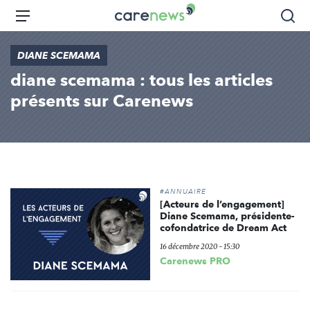
Aller
Carenews,
Menu
Rec
au
Le
contenu
média
DIANE SCEMAMA
principal
des
diane scemama : tous les articles
acteurs
de
présents sur Carenews
l'engagement
#ANNUAIRE
[Acteurs de l’engagement]
Diane Scemama, présidente-
cofondatrice de Dream Act
16 décembre 2020 - 15:30
Carenews PRO