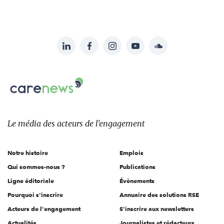
LinkedIn
Facebook
Instagram
YouTube
Soundcloud
Suivez-
nous
Carenews,
sur:
Le
média
des
Le média
des acteurs
de l'engagement
acteurs
de
Notre histoire
Emplois
l'engagement
Qui sommes-nous ?
Publications
Ligne éditoriale
Évènements
Pourquoi s'inscrire
Annuaire des solutions RSE
Acteurs de l'engagement
S'inscrire aux newsletters
Actualités
Journalistes et rédacteurs