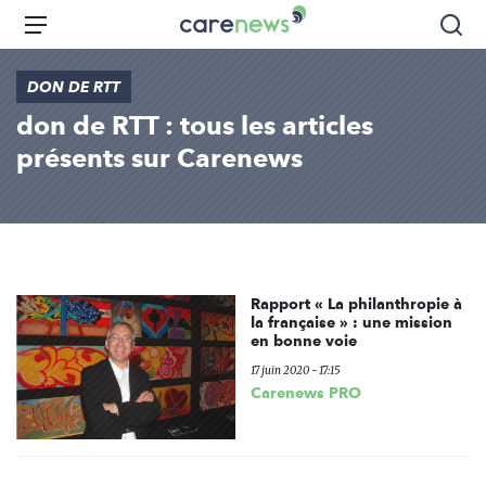
Aller
Carenews,
Menu
Rec
au
Le
contenu
média
DON DE RTT
principal
des
don de RTT : tous les articles
acteurs
de
présents sur Carenews
l'engagement
Rapport « La philanthropie à
la française » : une mission
en bonne voie
17 juin 2020 - 17:15
Carenews PRO