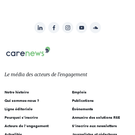
LinkedIn
Facebook
Instagram
YouTube
Soundcloud
Suivez-
nous
Carenews,
sur:
Le
média
des
Le média
des acteurs
de l'engagement
acteurs
de
Notre histoire
Emplois
l'engagement
Qui sommes-nous ?
Publications
Ligne éditoriale
Évènements
Pourquoi s'inscrire
Annuaire des solutions RSE
Acteurs de l'engagement
S'inscrire aux newsletters
Actualités
Journalistes et rédacteurs