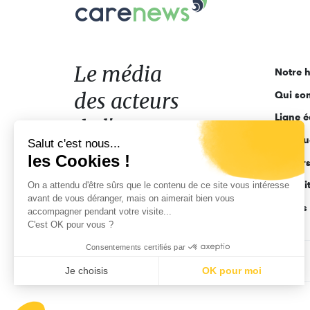
Carenews,
Le
média
des
acteurs
Le média
Notre h
de
des acteurs
Qui so
l'engagement
Ligne é
de l'engagement
Salut c'est nous...
Pourquo
les Cookies !
Acteur
On a attendu d'être sûrs que le contenu
Actuali
de ce site vous intéresse avant de
vous déranger, mais on aimerait bien vous accompagner pendant
Appels 
votre visite...
C'est OK pour vous ?
Consentements certifiés par
CGV
Données personnelles
Mentions légales
Je choisis
OK pour moi
Axeptio consent
Plateforme de Gestion du Consentement : Personnalisez vo