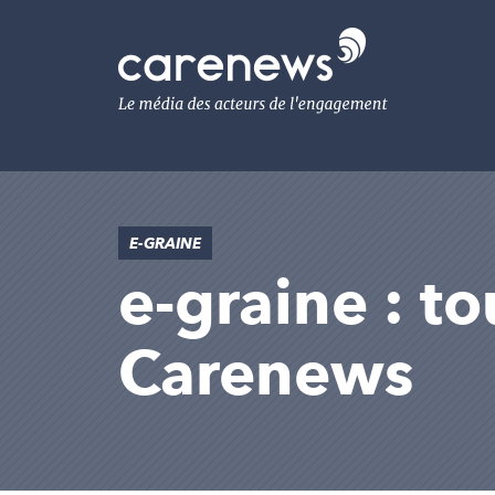
Aller
au
Carenews,
contenu
Le
principal
média
des
acteurs
de
l'engagement
E-GRAINE
e-graine : to
Carenews