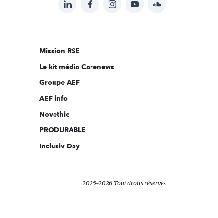
LinkedIn
Facebook
Instagram
YouTube
Soundcloud
Suivez-
nous
sur:
Mission RSE
Le kit média Carenews
Groupe AEF
AEF info
Novethic
PRODURABLE
Inclusiv Day
2025-2026 Tout droits réservés