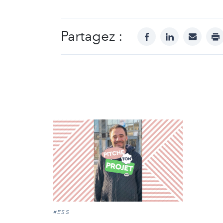
Partagez :
facebook
linkedin
mail
pr
#ESS