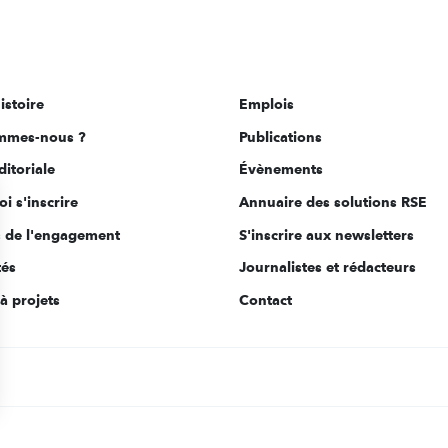
istoire
Emplois
mmes-nous ?
Publications
ditoriale
Évènements
i s'inscrire
Annuaire des solutions RSE
s de l'engagement
S'inscrire aux newsletters
tés
Journalistes et rédacteurs
à projets
Contact
s Options