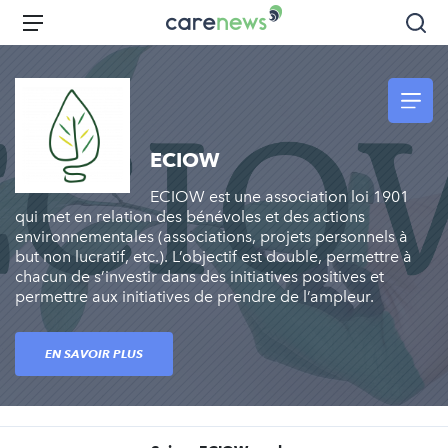
Aller
Carenews,
Menu
Rec
au
Le
contenu
média
principal
des
acteurs
de
ECIOW
l'engagement
ECIOW est une association loi 1901
qui met en relation des bénévoles et des actions
environnementales (associations, projets personnels à
but non lucratif, etc.). L’objectif est double, permettre à
chacun de s’investir dans des initiatives positives et
permettre aux initiatives de prendre de l’ampleur.
EN SAVOIR PLUS