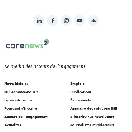
LinkedIn
Facebook
Instagram
YouTube
Soundcloud
Suivez-
nous
Carenews,
sur:
Le
média
des
Le média
des acteurs
de l'engagement
acteurs
de
Notre histoire
Emplois
l'engagement
Qui sommes-nous ?
Publications
Ligne éditoriale
Évènements
Pourquoi s'inscrire
Annuaire des solutions RSE
Acteurs de l'engagement
S'inscrire aux newsletters
Actualités
Journalistes et rédacteurs