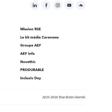
LinkedIn
Facebook
Instagram
YouTube
Soundcloud
Suivez-
nous
sur:
Mission RSE
Le kit média Carenews
Groupe AEF
AEF info
Novethic
PRODURABLE
Inclusiv Day
2025-2026 Tout droits réservés