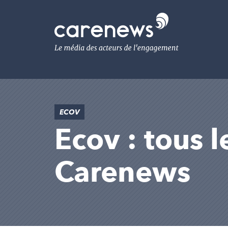
Aller
au
Carenews,
contenu
Le
principal
média
des
acteurs
de
l'engagement
ECOV
Ecov : tous l
Carenews