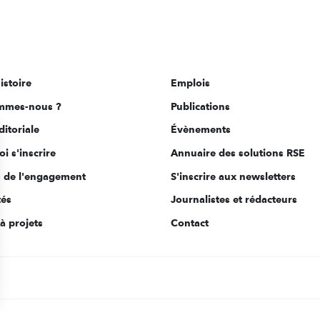
istoire
Emplois
mmes-nous ?
Publications
ditoriale
Évènements
i s'inscrire
Annuaire des solutions RSE
s de l'engagement
S'inscrire aux newsletters
tés
Journalistes et rédacteurs
à projets
Contact
s Options