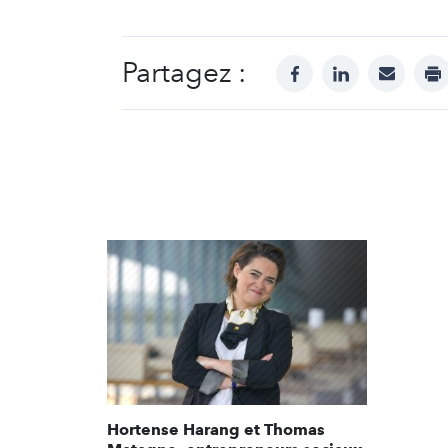
Partagez :
facebook
linkedin
mail
pr
Hortense Harang et Thomas