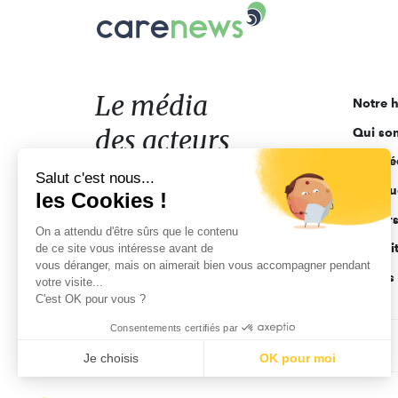
Carenews,
Le
média
des
acteurs
Le média
Notre h
de
des acteurs
Qui so
l'engagement
Ligne é
de l'engagement
Salut c'est nous...
Pourquo
les Cookies !
Acteur
On a attendu d'être sûrs que le contenu
Actuali
de ce site vous intéresse avant de
vous déranger, mais on aimerait bien vous accompagner pendant
Appels 
votre visite...
C'est OK pour vous ?
Consentements certifiés par
CGV
Données personnelles
Mentions légales
Je choisis
OK pour moi
Axeptio consent
Plateforme de Gestion du Consentement : Personnalisez vo