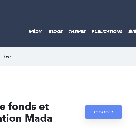
MÉDIA
BLOGS
THÈMES
PUBLICATIONS
ÉV
- 10:13
e fonds et
POSTULER
ation Mada