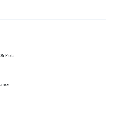
t
05 Paris
rance