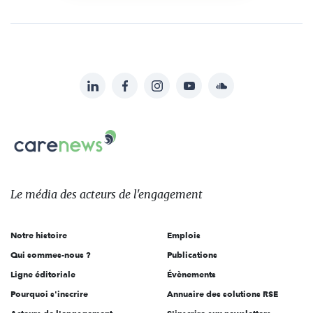
LinkedIn
Facebook
Instagram
YouTube
Soundcloud
Suivez-
nous
Carenews,
sur:
Le
média
des
Le média
des acteurs
de l'engagement
acteurs
de
Notre histoire
Emplois
l'engagement
Qui sommes-nous ?
Publications
Ligne éditoriale
Évènements
Pourquoi s'inscrire
Annuaire des solutions RSE