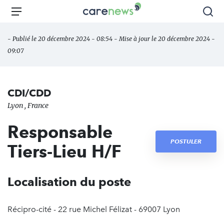
Aller
Carenews,
Menu
Rec
au
Le
contenu
média
- Publié le 20 décembre 2024 - 08:54 - Mise à jour le 20 décembre 2024 -
principal
des
09:07
acteurs
de
l'engagement
CDI/CDD
Lyon , France
Responsable
POSTULER
Tiers-Lieu H/F
Localisation du poste
Récipro-cité - 22 rue Michel Félizat - 69007 Lyon