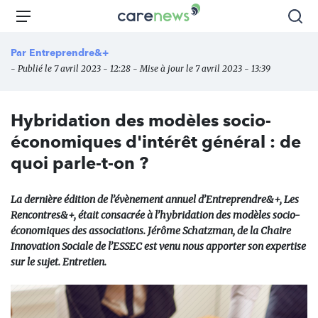
Aller
Carenews,
Menu
Rec
au
Le
contenu
média
Par
Entreprendre&+
principal
des
- Publié le 7 avril 2023 - 12:28 - Mise à jour le 7 avril 2023 - 13:39
acteurs
de
l'engagement
Hybridation des modèles socio-
économiques d'intérêt général : de
quoi parle-t-on ?
La dernière édition de l’évènement annuel d’Entreprendre&+, Les
Rencontres&+, était consacrée à l’hybridation des modèles socio-
économiques des associations. Jérôme Schatzman, de la Chaire
Innovation Sociale de l’ESSEC est venu nous apporter son expertise
sur le sujet. Entretien.