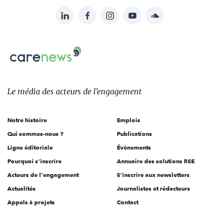
LinkedIn
Facebook
Instagram
YouTube
Soundcloud
Suivez-
nous
Carenews,
sur:
Le
média
des
Le média
des acteurs
de l'engagement
acteurs
de
Notre histoire
Emplois
l'engagement
Qui sommes-nous ?
Publications
Ligne éditoriale
Évènements
Pourquoi s'inscrire
Annuaire des solutions RSE
Acteurs de l'engagement
S'inscrire aux newsletters
Actualités
Journalistes et rédacteurs
Appels à projets
Contact