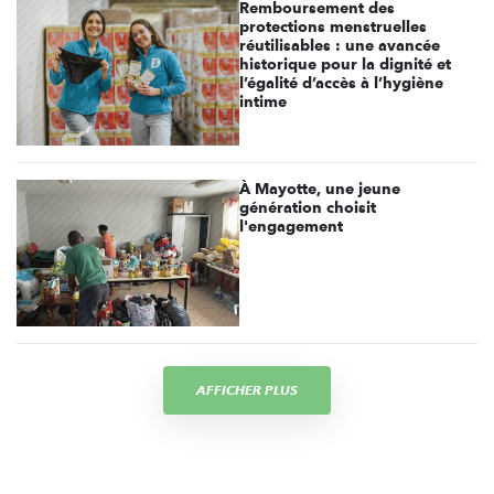
Remboursement des
protections menstruelles
réutilisables : une avancée
historique pour la dignité et
l’égalité d’accès à l’hygiène
intime
À Mayotte, une jeune
génération choisit
l'engagement
AFFICHER PLUS