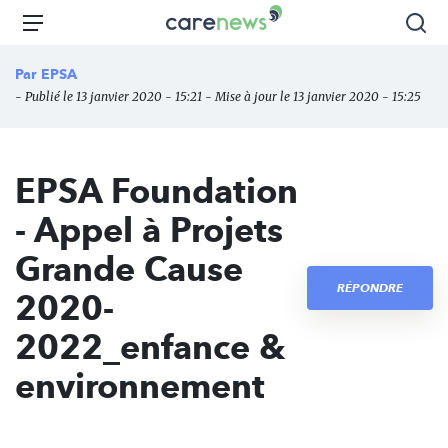
Aller
Carenews,
Menu
Rec
au
Le
contenu
média
Par
EPSA
principal
des
- Publié le 13 janvier 2020 - 15:21 - Mise à jour le 13 janvier 2020 - 15:25
acteurs
de
l'engagement
EPSA Foundation
- Appel à Projets
Grande Cause
RÉPONDRE
2020-
2022_enfance &
environnement