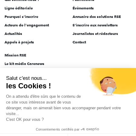
Ligne éditoriale
Évènements
Pourquoi s'inscrire
Annuaire des solutions RSE
Acteurs de l'engagement
S'inscrire aux newsletters
Actualités
Journalistes et rédacteurs
Appels à projets
Contact
Mission RSE
Le kit média Carenews
Groupe AEF
Salut c'est nous...
AEF info
les Cookies !
Novethic
On a attendu d'être sûrs que le contenu de
PRODURABLE
ce site vous intéresse avant de vous
Inclusiv Day
déranger, mais on aimerait bien vous accompagner pendant votre
visite...
C'est OK pour vous ?
CGV
Données personnelles
Mentions légales
2025-2026 Tout droits réservés
Consentements certifiés par