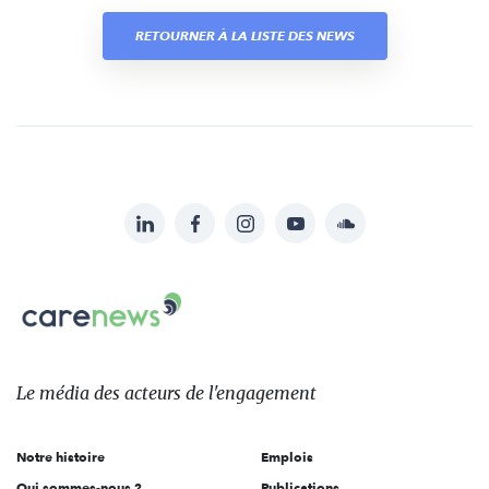
RETOURNER À LA LISTE DES NEWS
LinkedIn
Facebook
Instagram
YouTube
Soundcloud
Suivez-
nous
Carenews,
sur:
Le
média
des
Le média
des acteurs
de l'engagement
acteurs
de
Notre histoire
Emplois
l'engagement
Qui sommes-nous ?
Publications