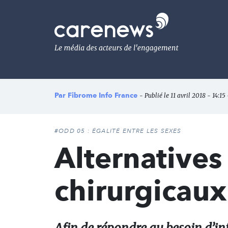
Aller
au
Carenews,
contenu
Le
principal
média
des
acteurs
de
l'engagement
Par
Fibrome Info France
- Publié le 11 avril 2018 - 14:15
#ODD 05 : ÉGALITÉ ENTRE LES SEXES
Alternatives
chirurgicaux