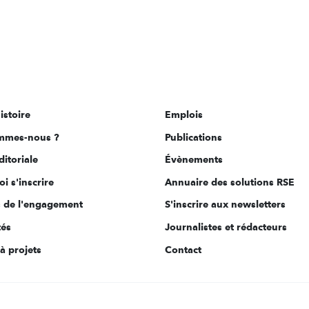
istoire
Emplois
mmes-nous ?
Publications
ditoriale
Évènements
i s'inscrire
Annuaire des solutions RSE
s de l'engagement
S'inscrire aux newsletters
tés
Journalistes et rédacteurs
à projets
Contact