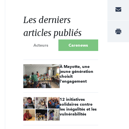
Les derniers
articles publiés
Acteurs
Carenews
À Mayotte, une
jeune génération
choisit
l'engagement
12 initiatives
solidaires contre
les inégalités et les
vulnérabilités