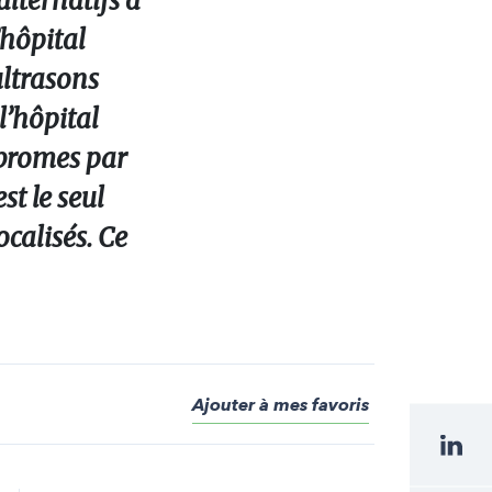
lternatifs à
’hôpital
ultrasons
l’hôpital
ibromes par
t le seul
ocalisés. Ce
Ajouter à mes favoris