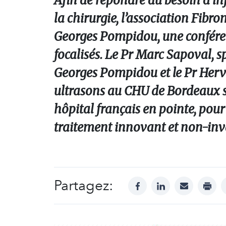
Afin de répondre au besoin d’in
la chirurgie, l’association Fibro
Georges Pompidou, une conférenc
focalisés. Le Pr Marc Sapoval, s
Georges Pompidou et le Pr Hervé
ultrasons au CHU de Bordeaux s
hôpital français en pointe, pour
traitement innovant et non-inva
Partagez:
facebook
linkedin
mail
print