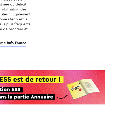
t née du déficit
nsibilisation des
 utérin. Egalement
me utérin est la
 la plus fréquente
e de procréer et
...
rome Info France