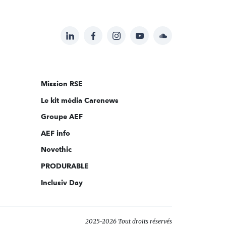
LinkedIn
Facebook
Instagram
YouTube
Soundcloud
Suivez-
nous
sur:
Mission RSE
Le kit média Carenews
Groupe AEF
AEF info
Novethic
PRODURABLE
Inclusiv Day
2025-2026 Tout droits réservés