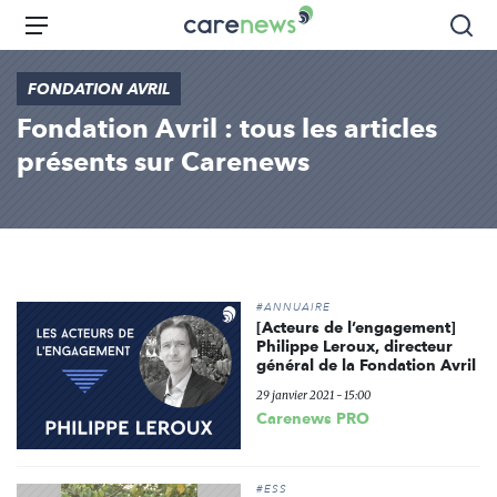
Aller
Carenews,
Menu
Rec
au
Le
contenu
média
FONDATION AVRIL
principal
des
Fondation Avril : tous les articles
acteurs
de
présents sur Carenews
l'engagement
#ANNUAIRE
[Acteurs de l’engagement]
Philippe Leroux, directeur
général de la Fondation Avril
29 janvier 2021 - 15:00
Carenews PRO
#ESS