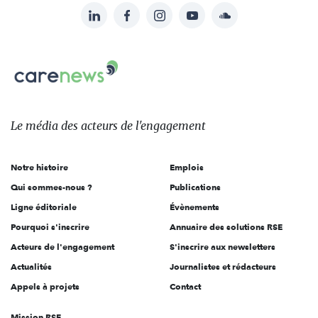
LinkedIn
Facebook
Instagram
YouTube
Soundcloud
Suivez-
nous
Carenews,
sur:
Le
média
des
Le média
des acteurs
de l'engagement
acteurs
de
Notre histoire
Emplois
l'engagement
Qui sommes-nous ?
Publications
Ligne éditoriale
Évènements
Pourquoi s'inscrire
Annuaire des solutions RSE
Acteurs de l'engagement
S'inscrire aux newsletters
Actualités
Journalistes et rédacteurs
Appels à projets
Contact
Mission RSE