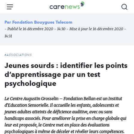
Aller
Carenews,
Menu
Rec
au
Le
contenu
média
Par
Fondation Bouygues Telecom
principal
des
- Publié le 16 décembre 2020 - 14:30 - Mise à jour le 16 décembre 2020 -
acteurs
14:31
de
l'engagement
#ASSOCIATIONS
Jeunes sourds : identifier les points
d’apprentissage par un test
psychologique
Le Centre Augustin Grosselin – Fondation Bellan est un Institut
d’Education Sensorielle. Il accueille les enfants, adolescents et
jeunes adultes atteints de déficience auditive, avec ou sans
handicaps associés. Pour améliorer la prise en charge globale qui
leur est proposée, le Centre met en place des évaluations
psychologiques à même de déceler et révéler leurs compétences.