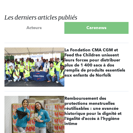
Les derniers articles publiés
Acteurs
Carenews
La Fondation CMA CGM et
Feed the Children unissent
leurs forces pour distribuer
plus de 1 400 sacs à dos
remplis de produits essentiels
aux enfants de Norfolk
Remboursement des
protections menstruelles
réutilisables : une avancée
historique pour la dignité et
l’égalité d’accès à l’hygiène
intime