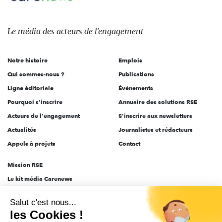
Le
média
des
Le média
des acteurs
de l'engagement
acteurs
de
Notre histoire
Emplois
l'engagement
Qui sommes-nous ?
Publications
Ligne éditoriale
Évènements
Pourquoi s'inscrire
Annuaire des solutions RSE
Acteurs de l'engagement
S'inscrire aux newsletters
Actualités
Journalistes et rédacteurs
Appels à projets
Contact
Mission RSE
Le kit média Carenews
Groupe AEF
Salut c'est nous...
AEF info
les Cookies !
Novethic