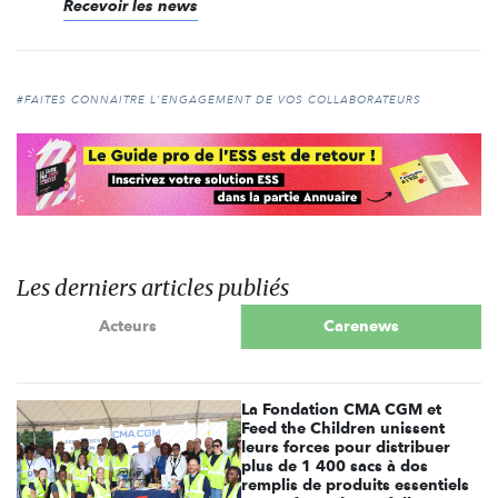
Recevoir les news
#FAITES CONNAITRE L'ENGAGEMENT DE VOS COLLABORATEURS
Les derniers articles publiés
Acteurs
Carenews
La Fondation CMA CGM et
Feed the Children unissent
leurs forces pour distribuer
plus de 1 400 sacs à dos
remplis de produits essentiels