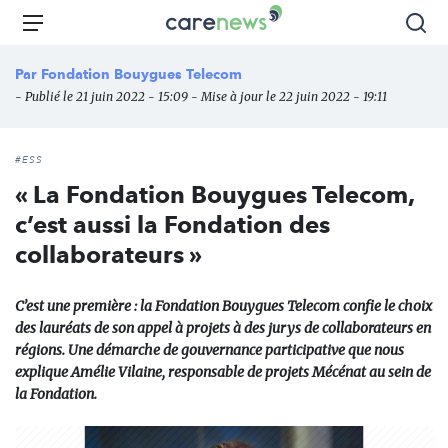
Aller
Carenews,
Menu
Rec
au
Le
contenu
média
Par
Fondation Bouygues Telecom
principal
des
- Publié le 21 juin 2022 - 15:09 - Mise à jour le 22 juin 2022 - 19:11
acteurs
de
l'engagement
#ESS
« La Fondation Bouygues Telecom,
c’est aussi la Fondation des
collaborateurs »
C’est une première : la Fondation Bouygues Telecom confie le choix
des lauréats de son appel à projets à des jurys de collaborateurs en
régions. Une démarche de gouvernance participative que nous
explique Amélie Vilaine, responsable de projets Mécénat au sein de
la Fondation.