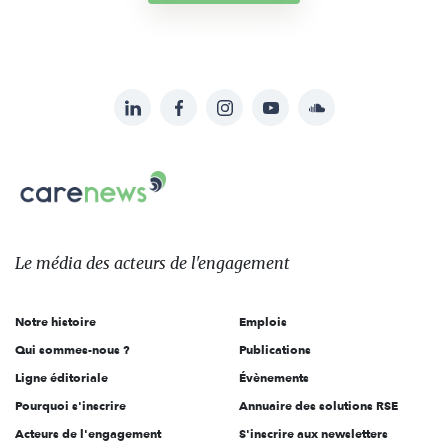
LinkedIn
Facebook
Instagram
YouTube
Soundcloud
Suivez-
nous
Carenews,
sur:
Le
média
des
Le média
des acteurs
de l'engagement
acteurs
de
Notre histoire
Emplois
l'engagement
Qui sommes-nous ?
Publications
Ligne éditoriale
Évènements
Pourquoi s'inscrire
Annuaire des solutions RSE
Acteurs de l'engagement
S'inscrire aux newsletters