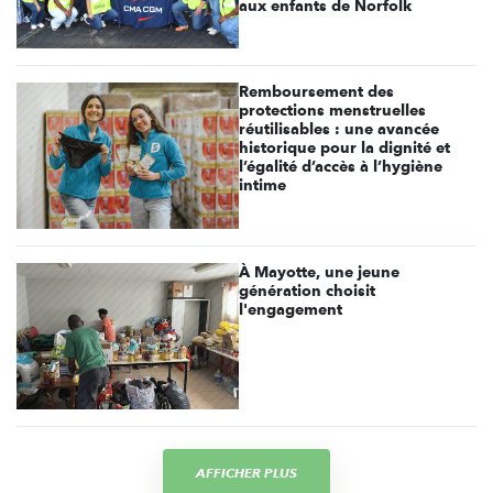
aux enfants de Norfolk
Remboursement des
protections menstruelles
réutilisables : une avancée
historique pour la dignité et
l’égalité d’accès à l’hygiène
intime
À Mayotte, une jeune
génération choisit
l'engagement
AFFICHER PLUS