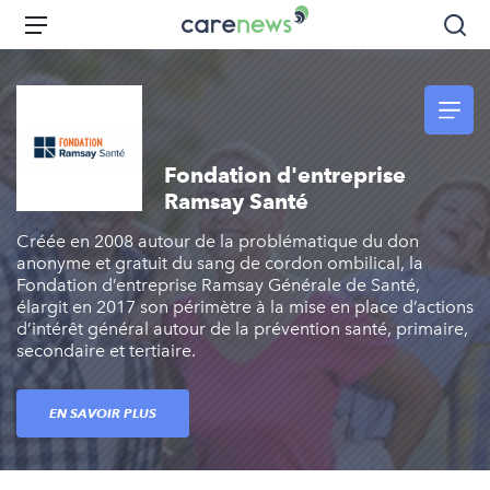
Aller
Carenews,
Menu
Rec
au
Le
contenu
média
principal
des
acteurs
de
Fondation d'entreprise
l'engagement
Ramsay Santé
Créée en 2008 autour de la problématique du don
anonyme et gratuit du sang de cordon ombilical, la
Fondation d’entreprise Ramsay Générale de Santé,
élargit en 2017 son périmètre à la mise en place d’actions
d’intérêt général autour de la prévention santé, primaire,
secondaire et tertiaire.
EN SAVOIR PLUS