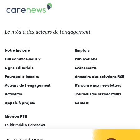
Carenews,
sur:
Le
média
des
Le média
des acteurs
de l'engagement
acteurs
de
Notre histoire
Emplois
l'engagement
Qui sommes-nous ?
Publications
Ligne éditoriale
Évènements
Pourquoi s'inscrire
Annuaire des solutions RSE
Acteurs de l'engagement
S'inscrire aux newsletters
Actualités
Journalistes et rédacteurs
Appels à projets
Contact
Mission RSE
Le kit média Carenews
Groupe AEF
Salut c'est nous...