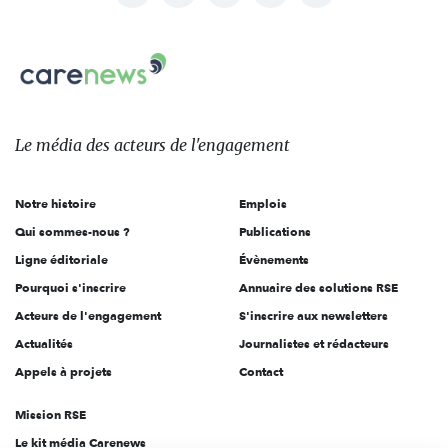
nous
Carenews,
sur:
Le
média
des
Le média
des acteurs
de l'engagement
acteurs
de
Notre histoire
Emplois
l'engagement
Qui sommes-nous ?
Publications
Ligne éditoriale
Évènements
Pourquoi s'inscrire
Annuaire des solutions RSE
Acteurs de l'engagement
S'inscrire aux newsletters
Actualités
Journalistes et rédacteurs
Appels à projets
Contact
Mission RSE
Le kit média Carenews