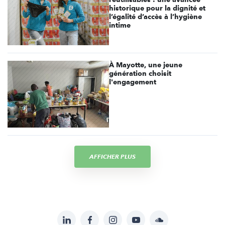
historique pour la dignité et
l’égalité d’accès à l’hygiène
intime
À Mayotte, une jeune
génération choisit
l'engagement
AFFICHER PLUS
LinkedIn
Facebook
Instagram
YouTube
Soundcloud
Suivez-