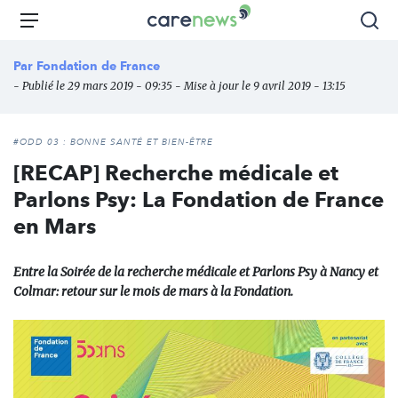
Aller
Carenews,
Menu
Rec
au
Le
contenu
média
Par
Fondation de France
principal
des
- Publié le 29 mars 2019 - 09:35 - Mise à jour le 9 avril 2019 - 13:15
acteurs
de
l'engagement
#ODD 03 : BONNE SANTÉ ET BIEN-ÊTRE
[RECAP] Recherche médicale et
Parlons Psy: La Fondation de France
en Mars
Entre la Soirée de la recherche médicale et Parlons Psy à Nancy et
Colmar: retour sur le mois de mars à la Fondation.