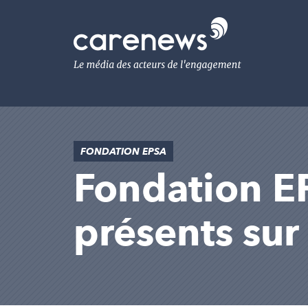
Aller
au
Carenews,
contenu
Le
principal
média
des
acteurs
de
l'engagement
FONDATION EPSA
Fondation EP
présents su