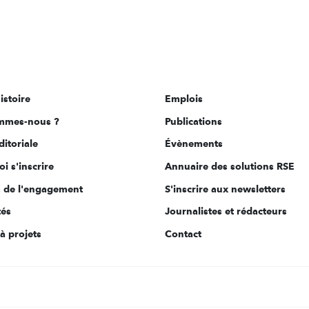
istoire
Emplois
mmes-nous ?
Publications
ditoriale
Évènements
i s'inscrire
Annuaire des solutions RSE
s de l'engagement
S'inscrire aux newsletters
tés
Journalistes et rédacteurs
à projets
Contact