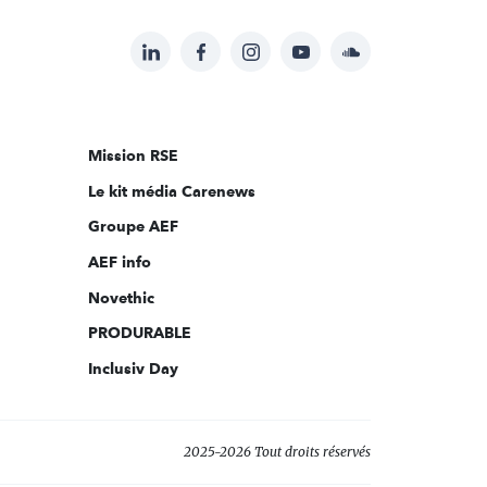
LinkedIn
Facebook
Instagram
YouTube
Soundcloud
Suivez-
nous
sur:
Mission RSE
Le kit média Carenews
Groupe AEF
AEF info
Novethic
PRODURABLE
Inclusiv Day
2025-2026 Tout droits réservés