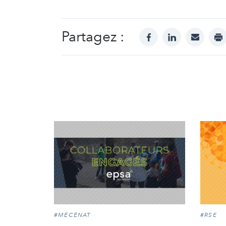
Partagez :
facebook
linkedin
mail
pr
#MÉCÉNAT
#RSE