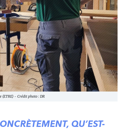
ue (ETRE) - Crédit photo : DR
CONCRÈTEMENT, QU’EST-