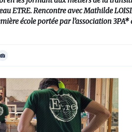
oi en les formant aux métiers de la transit
 réseau ETRE. Rencontre avec Mathilde LOISI
emière école portée par l’association 3PA*
Afficher
Image