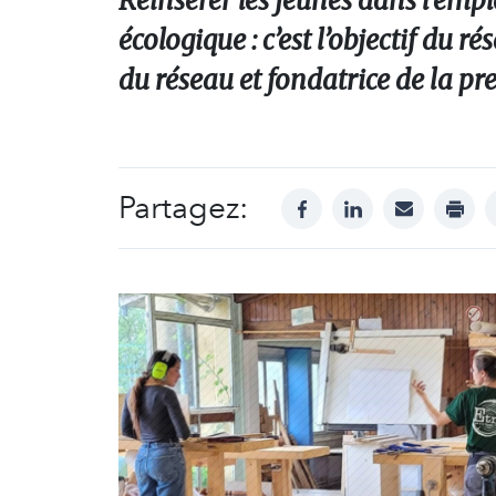
Réinsérer les jeunes dans l’empl
écologique : c’est l’objectif du
du réseau et fondatrice de la pr
Partagez:
facebook
linkedin
mail
print