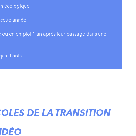
ion écologique
 cette année
e ou en emploi 1 an après leur passage dans une
ualifiants
OLES DE LA TRANSITION
IDÉO