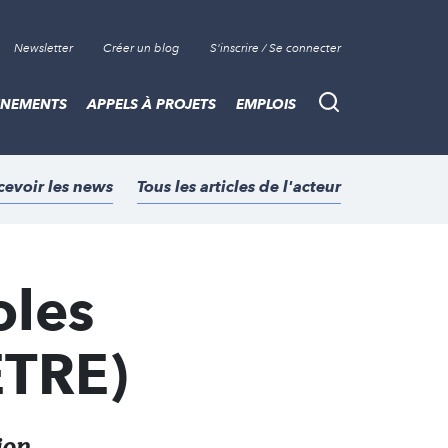
Newsletter
Créer un blog
S'inscrire / Se connecter
ÈNEMENTS
APPELS À PROJETS
EMPLOIS
Recherche
cevoir les news
Tous les articles de l'acteur
oles
ETRE)