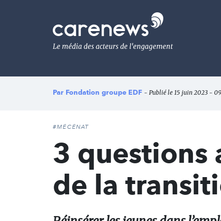
Aller
au
Carenews,
contenu
Le
principal
média
des
acteurs
de
l'engagement
Par
Fondation groupe EDF
- Publié le 15 juin 2023 - 09
#MÉCÉNAT
3 questions 
de la transi