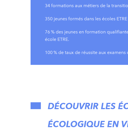
34 formations aux métiers de la transit
350 jeunes formés dans les écoles ETRE
76 % des jeunes en formation qualifiant
école ETRE.
100 % de taux de réussite aux examens q
DÉCOUVRIR LES ÉC
ÉCOLOGIQUE EN V