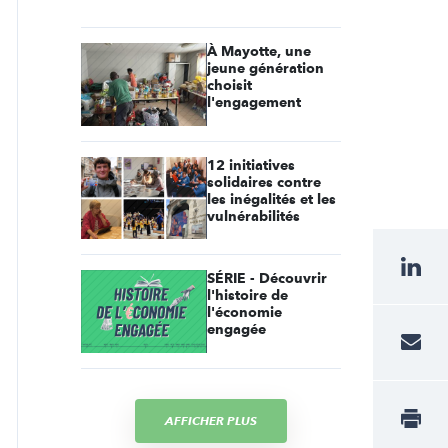
À Mayotte, une
jeune génération
choisit
l'engagement
12 initiatives
solidaires contre
les inégalités et les
vulnérabilités
SÉRIE - Découvrir
l'histoire de
l'économie
engagée
AFFICHER PLUS