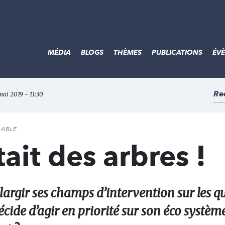
MÉDIA
BLOGS
THÈMES
PUBLICATIONS
ÉV
Re
 mai 2019 - 11:30
DABLE
tait des arbres !
argir ses champs d’intervention sur les qu
décide d’agir en priorité sur son éco systèm