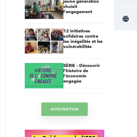
jeune génération
choisit
l'engagement
12 initiatives
solidaires contre
les inégalités et les
vulnérabilités
SÉRIE - Découvrir
l'histoire de
l'économie
engagée
AFFICHER PLUS