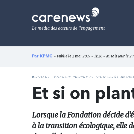
Aller
au
Carenews,
contenu
Le
principal
média
des
acteurs
de
l'engagement
Par
KPMG
- Publié le 2 mai 2019 - 11:26 - Mise à jour le 2
#ODD 07 : ÉNERGIE PROPRE ET D'UN COÛT ABOR
Et si on plan
Lorsque la Fondation décide d’él
à la transition écologique, elle 