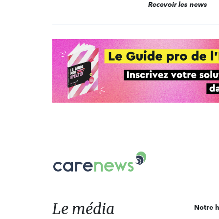
Recevoir les news
Carenews,
Le
média
des
acteurs
Le média
Notre h
de