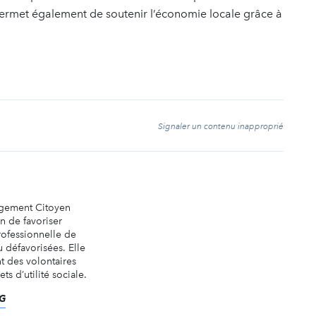
n permet également de soutenir l’économie locale grâce à
t
Signaler un contenu inapproprié
agement Citoyen
in de favoriser
professionnelle de
u défavorisées. Elle
t des volontaires
ts d’utilité sociale.
MG