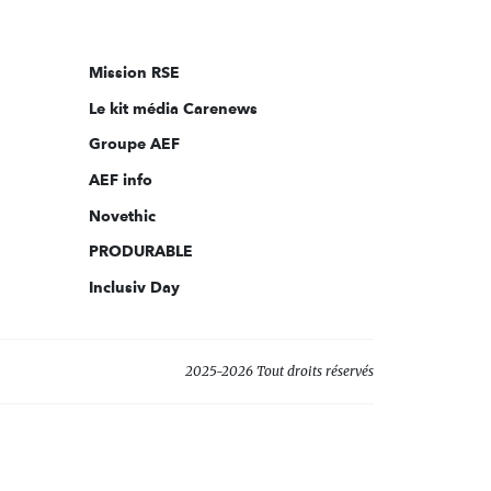
nous
sur:
Mission RSE
Le kit média Carenews
Groupe AEF
AEF info
Novethic
PRODURABLE
Inclusiv Day
2025-2026 Tout droits réservés
s réglementations. Personnalisez vos préférences pour contrôler