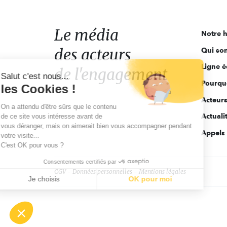
média
des
acteurs
Le média
Notre h
de
des acteurs
Qui so
l'engagement
Ligne é
de l'engagement
Salut c'est nous...
Pourquo
les Cookies !
Acteur
On a attendu d'être sûrs que le contenu
Actuali
de ce site vous intéresse avant de
vous déranger, mais on aimerait bien vous accompagner pendant
Appels 
votre visite...
C'est OK pour vous ?
Consentements certifiés par
CGV
Données personnelles
Mentions légales
Je choisis
OK pour moi
Axeptio consent
Plateforme de Gestion du Consentement : Personnalisez vo
Notre plateforme vous permet d'adapter et de gérer vos param