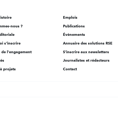
istoire
Emplois
mmes-nous ?
Publications
ditoriale
Évènements
i s'inscrire
Annuaire des solutions RSE
s de l'engagement
S'inscrire aux newsletters
tés
Journalistes et rédacteurs
à projets
Contact
s Options
ètres de confidentialité, en garantissant la conformité avec le