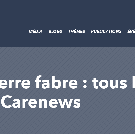
MÉDIA
BLOGS
THÈMES
PUBLICATIONS
ÉV
rre fabre : tous l
r Carenews