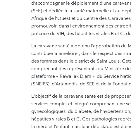
d’accompagner le déploiement d’une caravane s
(SEE) et dédiée à la santé maternelle et au dé
Afrique de l’Ouest et du Centre des Caravanes sa
promouvoir, dans l’environnement des entrepris
précoce du VIH, des hépatites virales B et C, d
La caravane santé a obtenu l’approbation du Mi
contribuer à améliorer, dans le respect des str
des femmes dans le district de Saint Louis. Cet
comprenant des représentants du Ministère de la
plateforme « Rawal ak Diam », du Service Natio
(SNEIPS), d’Artemedis, de SEE et de la Fondatio
L'objectif de la caravane santé est de propose
services complet et intégré comprenant une sen
gynécologiques, du diabète, de l’hypertension,
hépatites virales B et C. Ces pathologies repr
la mère et l’enfant mais leur dépistage est éte