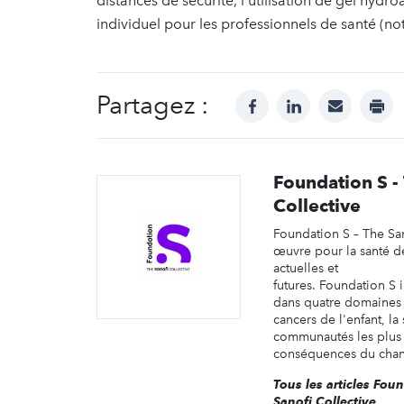
distances de sécurité, l’utilisation de gel hyd
individuel pour les professionnels de santé (
Partagez :
facebook
linkedin
mail
prin
Foundation S -
Collective
Foundation S – The San
œuvre pour la santé d
actuelles et
futures. Foundation S i
dans quatre domaines e
cancers de l'enfant, la
communautés les plus
conséquences du chan
Tous les articles Fou
Sanofi Collective