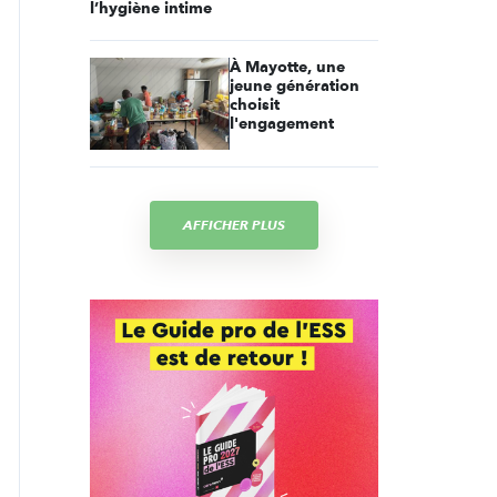
l’hygiène intime
À Mayotte, une
jeune génération
choisit
l'engagement
AFFICHER PLUS