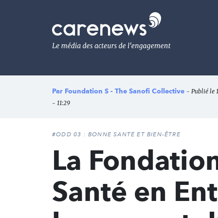
Aller
au
Carenews,
contenu
Le
principal
média
des
acteurs
de
l'engagement
Par
Foundation S - The Sanofi Collective
- Publié le
- 11:29
#ODD 03 : BONNE SANTÉ ET BIEN-ÊTRE
La Fondation
Santé en Ent