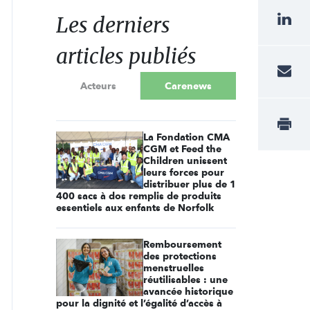
Les derniers
articles publiés
Acteurs
Carenews
La Fondation CMA
CGM et Feed the
Children unissent
leurs forces pour
distribuer plus de 1
400 sacs à dos remplis de produits
essentiels aux enfants de Norfolk
Remboursement
des protections
menstruelles
réutilisables : une
avancée historique
pour la dignité et l’égalité d’accès à