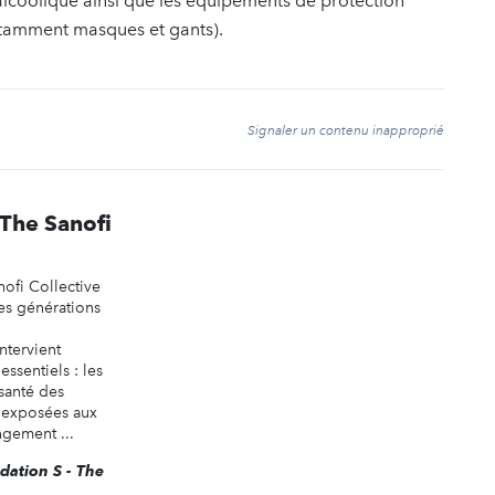
roalcoolique ainsi que les équipements de protection
notamment masques et gants).
t
Signaler un contenu inapproprié
 The Sanofi
ofi Collective
es générations
ntervient
ssentiels : les
 santé des
 exposées aux
gement ...
ndation S - The