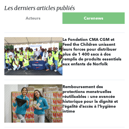
Les derniers articles publiés
Acteurs
Carenews
La Fondation CMA CGM et
Feed the Children unissent
leurs forces pour distribuer
plus de 1 400 sacs à dos
remplis de produits essentiels
aux enfants de Norfolk
Remboursement des
protections menstruelles
réutilisables : une avancée
historique pour la dignité et
l’égalité d’accès à l’hygiène
intime