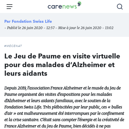
Aller
Carenews,
Menu
Rec
au
Le
contenu
média
Par
Fondation Swiss Life
principal
des
- Publié le 26 juin 2020 - 12:57 - Mise à jour le 26 juin 2020 - 13:02
acteurs
de
l'engagement
#MÉCÉNAT
Le Jeu de Paume en visite virtuelle
pour des malades d’Alzheimer et
leurs aidants
Depuis 2019, l’association France Alzheimer et le musée du Jeu de
Paume organisent des visites d’expositions pour les malades
d’Alzheimer et leurs aidants familiaux, avec le soutien de la
Fondation Swiss Life. Très plébiscitées par leur public, ces « bulles
d’air » ont malheureusement été interrompues par le confinement
et la crise sanitaire. C’était sans compter l’énergie et la créativité de
France Alzheimer et du Jeu de Paume, bien décidés à ne pas