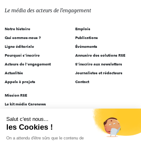
média
des
Le média
des acteurs
de l'engagement
acteurs
de
Notre histoire
Emplois
l'engagement
Qui sommes-nous ?
Publications
Ligne éditoriale
Évènements
Pourquoi s'inscrire
Annuaire des solutions RSE
Acteurs de l'engagement
S'inscrire aux newsletters
Actualités
Journalistes et rédacteurs
Appels à projets
Contact
Mission RSE
Le kit média Carenews
Groupe AEF
Salut c'est nous...
AEF info
les Cookies !
Novethic
On a attendu d'être sûrs que le contenu de
PRODURABLE