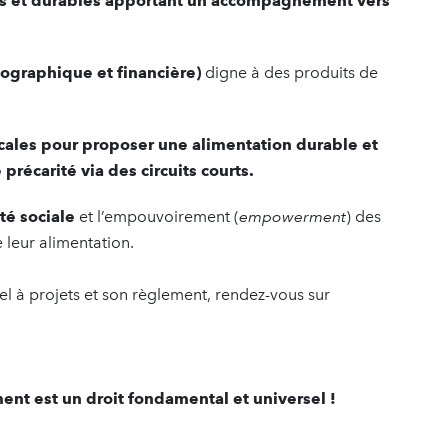
res et durables apportant un accompagnement vers
éographique et financière)
digne à des produits de
locales pour proposer une alimentation durable et
précarité via des circuits courts.
té sociale
et l’empouvoirement (
empowerment
) des
 leur alimentation.
el à projets et son règlement, rendez-vous sur
t est un droit fondamental et universel !