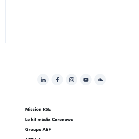
LinkedIn
Facebook
Instagram
YouTube
Soundcloud
Suivez-
nous
sur:
Mission RSE
Le kit média Carenews
Groupe AEF