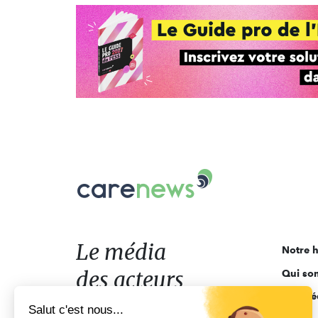
Carenews,
Le
média
des
acteurs
Le média
Notre h
de
des acteurs
Qui so
l'engagement
Ligne é
de l'engagement
Salut c'est nous...