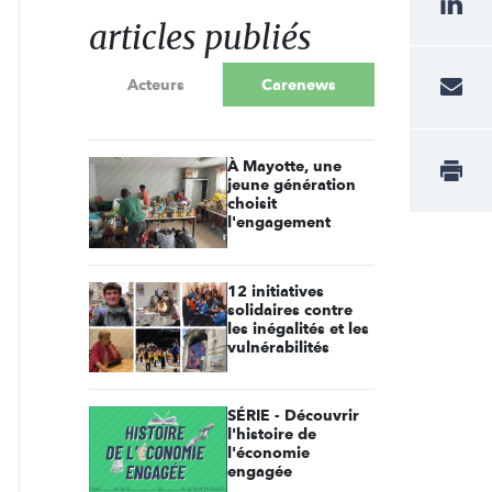
articles publiés
Acteurs
Carenews
À Mayotte, une
jeune génération
choisit
l'engagement
12 initiatives
solidaires contre
les inégalités et les
vulnérabilités
SÉRIE - Découvrir
l'histoire de
l'économie
engagée