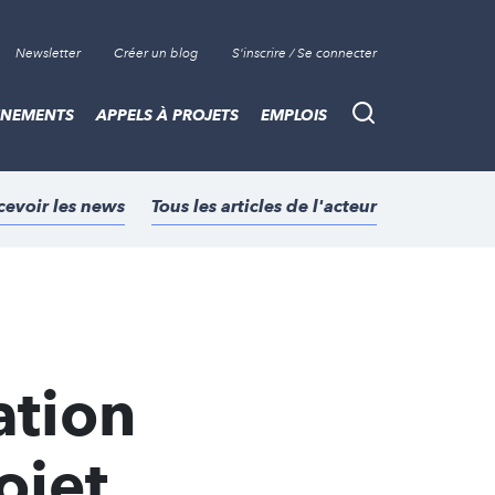
Newsletter
Créer un blog
S'inscrire / Se connecter
ÈNEMENTS
APPELS À PROJETS
EMPLOIS
Recherche
cevoir les news
Tous les articles de l'acteur
ation
ojet