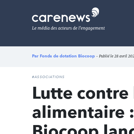
Aller
au
Carenews,
contenu
Le
principal
média
des
acteurs
de
l'engagement
Par
Fonds de dotation Biocoop
- Publié le 28 avril 20
#ASSOCIATIONS
Lutte contre 
alimentaire 
Biocoop lanc