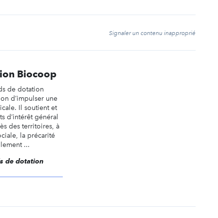
t
Signaler un contenu inapproprié
tion Biocoop
ds de dotation
ion d’impulser une
icale. Il soutient et
ts d’intérêt général
ès des territoires, à
ciale, la précarité
lement ...
ds de dotation