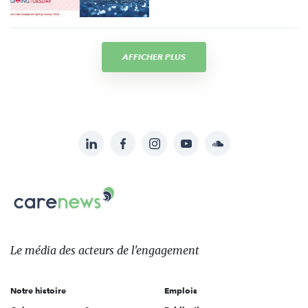
AFFICHER PLUS
LinkedIn
Facebook
Instagram
YouTube
Soundcloud
Suivez-
nous
Carenews,
sur:
Le
média
des
Le média
des acteurs
de l'engagement
acteurs
de
Notre histoire
Emplois
l'engagement