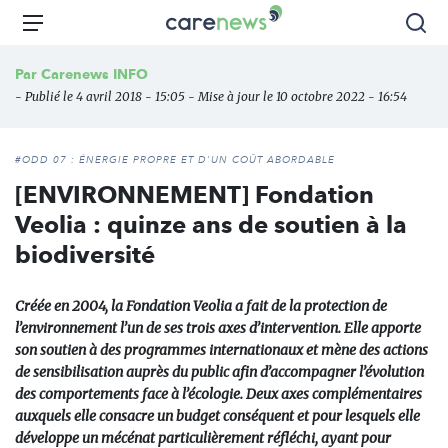
Aller
Carenews,
Menu
Rec
au
Le
contenu
média
Par
Carenews INFO
principal
des
- Publié le 4 avril 2018 - 15:05 - Mise à jour le 10 octobre 2022 - 16:54
acteurs
de
l'engagement
#ODD 07 : ÉNERGIE PROPRE ET D'UN COÛT ABORDABLE
[ENVIRONNEMENT] Fondation
Veolia : quinze ans de soutien à la
biodiversité
Créée en 2004, la Fondation Veolia a fait de la protection de
l’environnement l’un de ses trois axes d’intervention. Elle apporte
son soutien à des programmes internationaux et mène des actions
de sensibilisation auprès du public afin d’accompagner l’évolution
des comportements face à l’écologie. Deux axes complémentaires
auxquels elle consacre un budget conséquent et pour lesquels elle
développe un mécénat particulièrement réfléchi, ayant pour