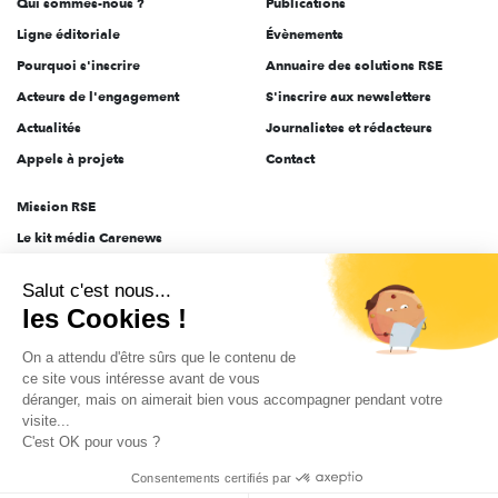
Qui sommes-nous ?
Publications
Ligne éditoriale
Évènements
Pourquoi s'inscrire
Annuaire des solutions RSE
Acteurs de l'engagement
S'inscrire aux newsletters
Actualités
Journalistes et rédacteurs
Appels à projets
Contact
Mission RSE
Le kit média Carenews
Groupe AEF
Salut c'est nous...
AEF info
les Cookies !
Novethic
On a attendu d'être sûrs que le contenu de
PRODURABLE
ce site vous intéresse avant de vous
Inclusiv Day
déranger, mais on aimerait bien vous accompagner pendant votre
visite...
C'est OK pour vous ?
CGV
Données personnelles
Mentions légales
2025-2026 Tout droits réservés
Consentements certifiés par