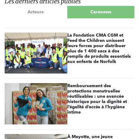
Les derniers articles publiés
Acteurs
Carenews
La Fondation CMA CGM et
Feed the Children unissent
leurs forces pour distribuer
plus de 1 400 sacs à dos
remplis de produits essentiels
aux enfants de Norfolk
Remboursement des
protections menstruelles
réutilisables : une avancée
historique pour la dignité et
l’égalité d’accès à l’hygiène
intime
À Mayotte, une jeune