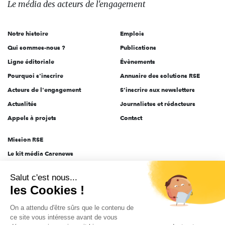
Le média
des acteurs
de l'engagement
acteurs
de
Notre histoire
Emplois
l'engagement
Qui sommes-nous ?
Publications
Ligne éditoriale
Évènements
Pourquoi s'inscrire
Annuaire des solutions RSE
Acteurs de l'engagement
S'inscrire aux newsletters
Actualités
Journalistes et rédacteurs
Appels à projets
Contact
Mission RSE
Le kit média Carenews
Groupe AEF
Salut c'est nous...
AEF info
les Cookies !
Novethic
On a attendu d'être sûrs que le contenu de
PRODURABLE
ce site vous intéresse avant de vous
Inclusiv Day