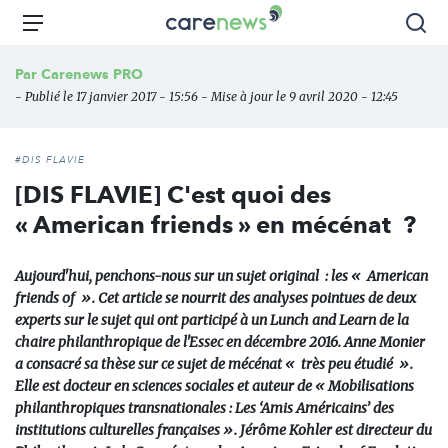
Aller
Carenews,
Menu
Rec
au
Le
contenu
média
Par
Carenews PRO
principal
des
- Publié le 17 janvier 2017 - 15:56 - Mise à jour le 9 avril 2020 - 12:45
acteurs
de
l'engagement
#DIS FLAVIE
[DIS FLAVIE] C'est quoi des
« American friends » en mécénat ?
Aujourd'hui, penchons-nous sur un sujet original : les « American
friends of ». Cet article se nourrit des analyses pointues de deux
experts sur le sujet qui ont participé à un Lunch and Learn de la
chaire philanthropique de l'Essec en décembre 2016. Anne Monier
a consacré sa thèse sur ce sujet de mécénat « très peu étudié ».
Elle est docteur en sciences sociales et auteur de « Mobilisations
philanthropiques transnationales : Les ‘Amis Américains’ des
institutions culturelles françaises ». Jérôme Kohler est directeur du