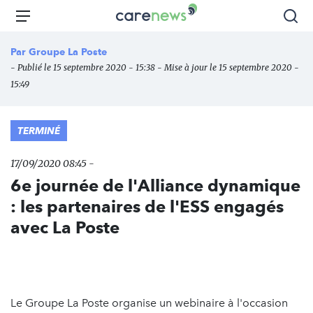
Aller
Carenews,
Menu
Rec
au
Le
contenu
média
Par
Groupe La Poste
principal
des
- Publié le 15 septembre 2020 - 15:38 - Mise à jour le 15 septembre 2020 -
acteurs
15:49
de
l'engagement
TERMINÉ
17/09/2020 08:45 -
6e journée de l'Alliance dynamique
: les partenaires de l'ESS engagés
avec La Poste
Le Groupe La Poste organise un webinaire à l'occasion