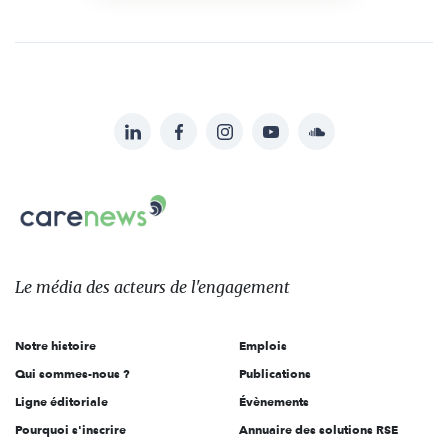
LinkedIn
Facebook
Instagram
YouTube
Soundcloud
Suivez-
nous
Carenews,
sur:
Le
média
des
Le média
des acteurs
de l'engagement
acteurs
de
Notre histoire
Emplois
l'engagement
Qui sommes-nous ?
Publications
Ligne éditoriale
Évènements
Pourquoi s'inscrire
Annuaire des solutions RSE