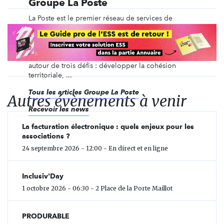
Groupe La Poste
La Poste est le premier réseau de services de
proximité sur tout le territoire français. Le Groupe
La Poste intègre la responsabilité sociale et
environnementale dans chacune de ses actions.
Cette stratégie d'engagement sociétal s'articule
autour de trois défis : développer la cohésion
territoriale, ...
Tous les articles Groupe La Poste
Autres évènements à venir
Recevoir les news
La facturation électronique : quels enjeux pour les
associations ?
24 septembre 2026 - 12:00 - En direct et en ligne
Inclusiv'Day
1 octobre 2026 - 06:30 - 2 Place de la Porte Maillot
PRODURABLE