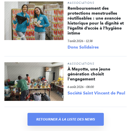
#ASSOCIATIONS
Remboursement des
protections menstruelles
réutilisables : une avancée
historique pour la dignité et
l’égalité d’accès à l’hygiène
intime
7 août 2026 - 12:38
Dons Solidaires
#ASSOCIATIONS
À Mayotte, une jeune
génération choisit
l'engagement
6 août 2026 - 08:00
Société Saint Vincent de Paul
RETOURNER À LA LISTE DES NEWS