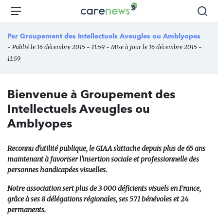
Aller
Carenews,
Menu
Rec
au
Le
contenu
média
Par
Groupement des Intellectuels Aveugles ou Amblyopes
principal
des
- Publié le 16 décembre 2015 - 11:59 - Mise à jour le 16 décembre 2015 -
acteurs
11:59
de
l'engagement
Bienvenue à Groupement des
Intellectuels Aveugles ou
Amblyopes
Reconnu d'utilité publique, le GIAA s'attache depuis plus de 65 ans
maintenant à favoriser l'insertion sociale et professionnelle des
personnes handicapées visuelles.
Notre association sert plus de 3 000 déficients visuels en France,
grâce à ses 8 délégations régionales, ses 571 bénévoles et 24
permanents.