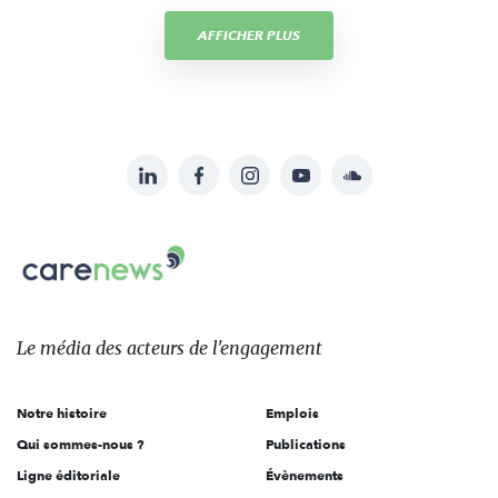
AFFICHER PLUS
LinkedIn
Facebook
Instagram
YouTube
Soundcloud
Suivez-
nous
Carenews,
sur:
Le
média
des
Le média
des acteurs
de l'engagement
acteurs
de
Notre histoire
Emplois
l'engagement
Qui sommes-nous ?
Publications
Ligne éditoriale
Évènements