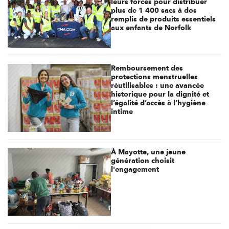
leurs forces pour distribuer
plus de 1 400 sacs à dos
remplis de produits essentiels
aux enfants de Norfolk
Remboursement des
protections menstruelles
réutilisables : une avancée
historique pour la dignité et
l’égalité d’accès à l’hygiène
intime
À Mayotte, une jeune
génération choisit
l'engagement