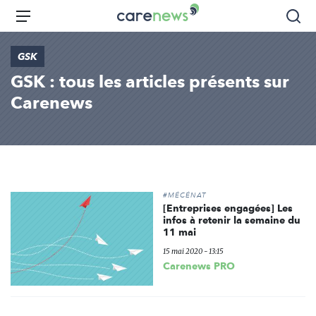
Aller
Carenews,
Menu
Rec
au
Le
contenu
média
GSK
principal
des
GSK : tous les articles présents sur
acteurs
de
Carenews
l'engagement
#MÉCÉNAT
[Entreprises engagées] Les
infos à retenir la semaine du
11 mai
15 mai 2020 - 13:15
Carenews PRO