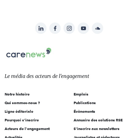
LinkedIn
Facebook
Instagram
YouTube
Soundcloud
Suivez-
nous
Carenews,
sur:
Le
média
des
Le média
des acteurs
de l'engagement
acteurs
de
Notre histoire
Emplois
l'engagement
Qui sommes-nous ?
Publications
Ligne éditoriale
Évènements
Pourquoi s'inscrire
Annuaire des solutions RSE
Acteurs de l'engagement
S'inscrire aux newsletters
Actualités
Journalistes et rédacteurs