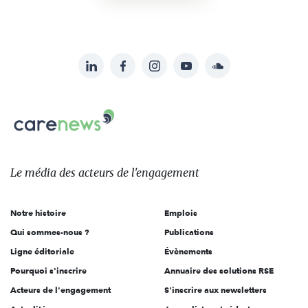
LinkedIn
Facebook
Instagram
YouTube
Soundcloud
Suivez-
nous
Carenews,
sur:
Le
média
des
Le média
des acteurs
de l'engagement
acteurs
de
Notre histoire
Emplois
l'engagement
Qui sommes-nous ?
Publications
Ligne éditoriale
Évènements
Pourquoi s'inscrire
Annuaire des solutions RSE
Acteurs de l'engagement
S'inscrire aux newsletters