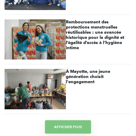
Remboursement des
protections menstruelles
réutilisables : une avancée
historique pour la dignité et
l’égalité d’accès à l’hygiène
intime
À Mayotte, une jeune
génération choisit
l'engagement
AFFICHER PLUS