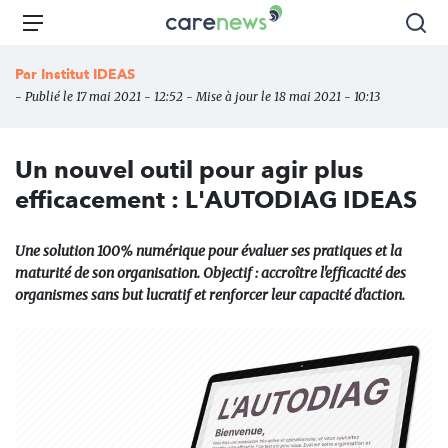
Aller
Carenews,
Menu
Rec
au
Le
contenu
média
Par
Institut IDEAS
principal
des
- Publié le 17 mai 2021 - 12:52 - Mise à jour le 18 mai 2021 - 10:13
acteurs
de
l'engagement
Un nouvel outil pour agir plus
efficacement : L'AUTODIAG IDEAS
Une solution 100% numérique pour évaluer ses pratiques et la
maturité de son organisation. Objectif : accroître l'efficacité des
organismes sans but lucratif et renforcer leur capacité d'action.