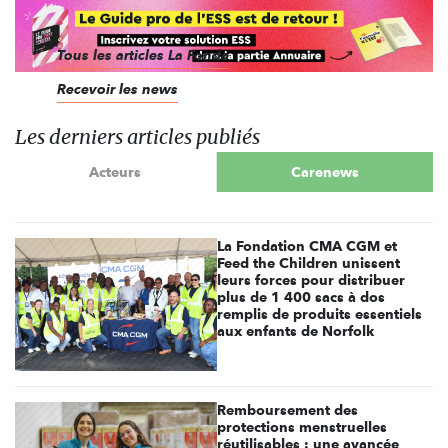
responsables associatifs et leurs partenaires dans
leurs réflexions stratégiques.
Tous les articles La Fonda
Recevoir les news
Les derniers articles publiés
Acteurs
Carenews
La Fondation CMA CGM et
Feed the Children unissent
leurs forces pour distribuer
plus de 1 400 sacs à dos
remplis de produits essentiels
aux enfants de Norfolk
Remboursement des
protections menstruelles
réutilisables : une avancée