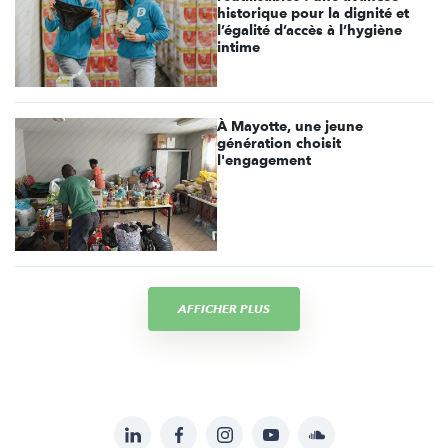
historique pour la dignité et
l’égalité d’accès à l’hygiène
intime
À Mayotte, une jeune
génération choisit
l'engagement
AFFICHER PLUS
LinkedIn
Facebook
Instagram
YouTube
Soundcloud
Suivez-