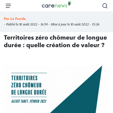
Aller
Carenews,
Menu
Rec
au
Le
contenu
média
Par
La Fonda
principal
des
- Publié le 10 août 2022 - 14:59 - Mise à jour le 10 août 2022 - 15:26
acteurs
de
Territoires zéro chômeur de longue
l'engagement
durée : quelle création de valeur ?