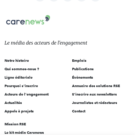
nous
Carenews,
sur:
Le
média
des
Le média
des acteurs
de l'engagement
acteurs
de
Notre histoire
Emplois
l'engagement
Qui sommes-nous ?
Publications
Ligne éditoriale
Évènements
Pourquoi s'inscrire
Annuaire des solutions RSE
Acteurs de l'engagement
S'inscrire aux newsletters
Actualités
Journalistes et rédacteurs
Appels à projets
Contact
Mission RSE
Le kit média Carenews