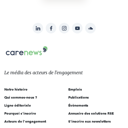
LinkedIn
Facebook
Instagram
YouTube
Soundcloud
Suivez-
nous
Carenews,
sur:
Le
média
des
Le média
des acteurs
de l'engagement
acteurs
de
Notre histoire
Emplois
l'engagement
Qui sommes-nous ?
Publications
Ligne éditoriale
Évènements
Pourquoi s'inscrire
Annuaire des solutions RSE
Acteurs de l'engagement
S'inscrire aux newsletters