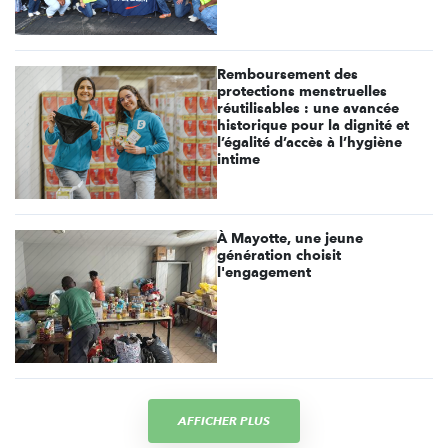
Remboursement des
protections menstruelles
réutilisables : une avancée
historique pour la dignité et
l’égalité d’accès à l’hygiène
intime
À Mayotte, une jeune
génération choisit
l'engagement
AFFICHER PLUS