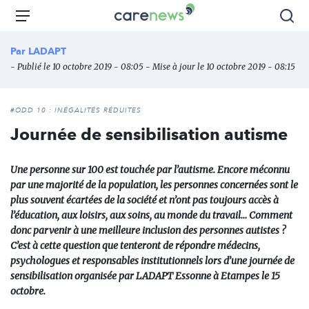
Aller
Carenews,
Menu
Rec
au
Le
contenu
média
Par
LADAPT
principal
des
- Publié le 10 octobre 2019 - 08:05 - Mise à jour le 10 octobre 2019 - 08:15
acteurs
de
l'engagement
#ODD 10 : INÉGALITÉS RÉDUITES
Journée de sensibilisation autisme
Une personne sur 100 est touchée par l’autisme. Encore méconnu
par une majorité de la population, les personnes concernées sont le
plus souvent écartées de la société et n’ont pas toujours accès à
l’éducation, aux loisirs, aux soins, au monde du travail… Comment
donc parvenir à une meilleure inclusion des personnes autistes ?
C’est à cette question que tenteront de répondre médecins,
psychologues et responsables institutionnels lors d’une journée de
sensibilisation organisée par LADAPT Essonne à Etampes le 15
octobre.