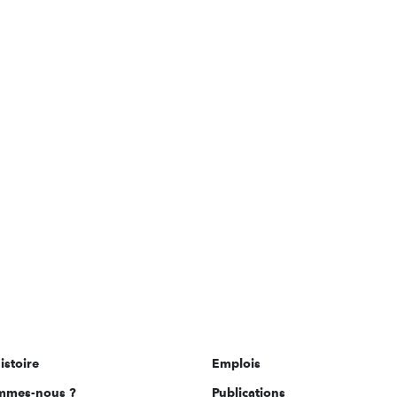
istoire
Emplois
mmes-nous ?
Publications