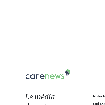
Carenews,
Le
média
des
acteurs
Le média
Notre h
de
Qui so