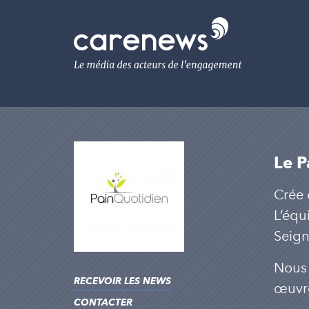
Aller
au
Carenews,
contenu
Le
principal
média
des
acteurs
de
l'engagement
Le P
Crée 
L’équ
Seign
Nous 
RECEVOIR LES NEWS
œuvre
CONTACTER