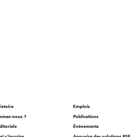
istoire
Emplois
mmes-nous ?
Publications
ditoriale
Évènements
i s'inscrire
Annuaire des solutions RSE