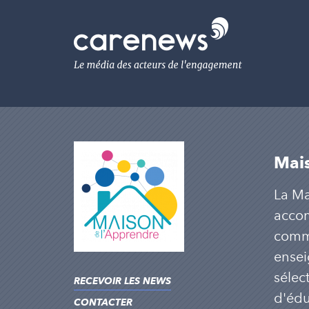
Aller
au
Carenews,
contenu
Le
principal
média
des
acteurs
de
l'engagement
Mai
La Ma
accom
commu
enseig
sélec
RECEVOIR LES NEWS
d'édu
CONTACTER