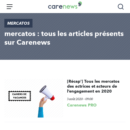
Aller
Carenews,
Menu
Rec
au
Le
contenu
média
MERCATOS
principal
des
mercatos : tous les articles présents
acteurs
de
sur Carenews
l'engagement
[Récap'] Tous les mercatos
des actrices et acteurs de
l’engagement en 2020
3 août 2020 - 09:00
Carenews PRO