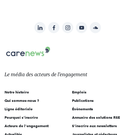
LinkedIn
Facebook
Instagram
YouTube
Soundcloud
Suivez-
nous
Carenews,
sur:
Le
média
des
Le média
des acteurs
de l'engagement
acteurs
de
Notre histoire
Emplois
l'engagement
Qui sommes-nous ?
Publications
Ligne éditoriale
Évènements
Pourquoi s'inscrire
Annuaire des solutions RSE
Acteurs de l'engagement
S'inscrire aux newsletters
Actualités
Journalistes et rédacteurs