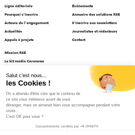
Ligne éditoriale
Évènements
Pourquoi s'inscrire
Annuaire des solutions RSE
Acteurs de l'engagement
S'inscrire aux newsletters
Actualités
Journalistes et rédacteurs
Appels à projets
Contact
Mission RSE
Le kit média Carenews
Groupe AEF
Salut c'est nous...
AEF info
les Cookies !
Novethic
On a attendu d'être sûrs que le contenu de
PRODURABLE
ce site vous intéresse avant de vous
Inclusiv Day
déranger, mais on aimerait bien vous accompagner pendant votre
visite...
C'est OK pour vous ?
CGV
Données personnelles
Mentions légales
2025-2026 Tout droits réservés
Consentements certifiés par