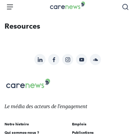
Aller
Carenews,
Menu
Rec
au
Le
contenu
média
Resources
principal
des
acteurs
de
l'engagement
LinkedIn
Facebook
Instagram
YouTube
Soundcloud
Suivez-
nous
Carenews,
sur:
Le
média
des
Le média
des acteurs
de l'engagement
acteurs
de
Notre histoire
Emplois
l'engagement
Qui sommes-nous ?
Publications