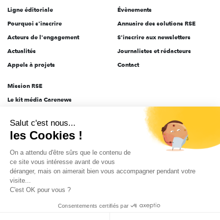
Ligne éditoriale
Évènements
Pourquoi s'inscrire
Annuaire des solutions RSE
Acteurs de l'engagement
S'inscrire aux newsletters
Actualités
Journalistes et rédacteurs
Appels à projets
Contact
Mission RSE
Le kit média Carenews
Groupe AEF
Salut c'est nous...
AEF info
les Cookies !
Novethic
On a attendu d'être sûrs que le contenu de
PRODURABLE
ce site vous intéresse avant de vous
Inclusiv Day
déranger, mais on aimerait bien vous accompagner pendant votre
visite...
C'est OK pour vous ?
CGV
Données personnelles
Mentions légales
2025-2026 Tout droits réservés
Consentements certifiés par