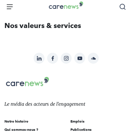
Aller
Carenews,
Menu
Rec
au
Le
contenu
média
Nos valeurs & services
principal
des
acteurs
de
l'engagement
LinkedIn
Facebook
Instagram
YouTube
Soundcloud
Suivez-
nous
Carenews,
sur:
Le
média
des
Le média
des acteurs
de l'engagement
acteurs
de
Notre histoire
Emplois
l'engagement
Qui sommes-nous ?
Publications