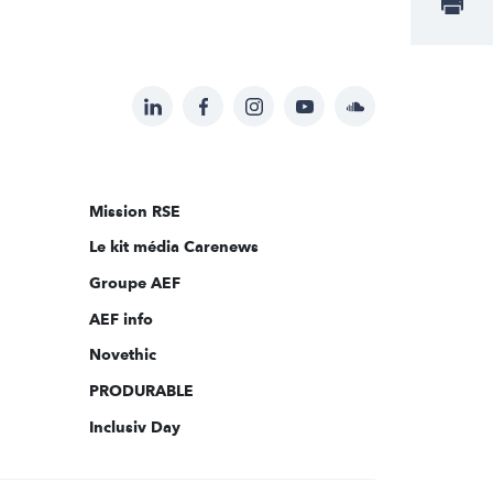
LinkedIn
Facebook
Instagram
YouTube
Soundcloud
Suivez-
nous
sur:
Mission RSE
Le kit média Carenews
Groupe AEF
AEF info
Novethic
PRODURABLE
Inclusiv Day