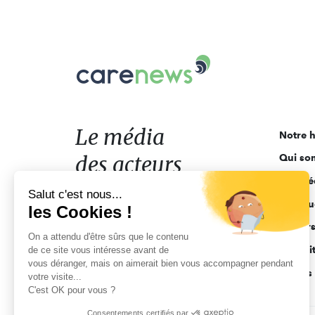
Carenews,
Le
média
des
acteurs
Le média
Notre h
de
des acteurs
Qui so
l'engagement
Ligne é
de l'engagement
Salut c'est nous...
Pourquo
les Cookies !
Acteur
On a attendu d'être sûrs que le contenu
Actuali
de ce site vous intéresse avant de
vous déranger, mais on aimerait bien vous accompagner pendant
Appels 
votre visite...
C'est OK pour vous ?
Consentements certifiés par