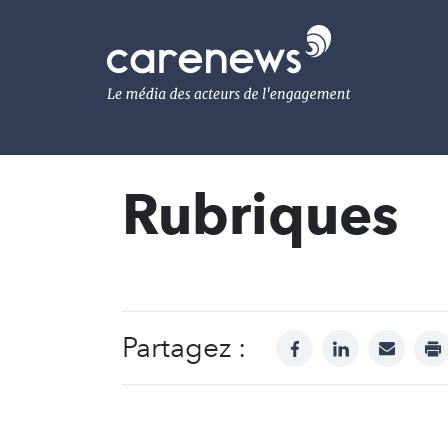
Aller
au
Carenews,
contenu
Le
principal
média
des
acteurs
de
l'engagement
Rubriques
Partagez :
facebook
linkedin
mail
pr