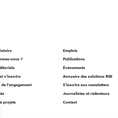
istoire
Emplois
mmes-nous ?
Publications
ditoriale
Évènements
i s'inscrire
Annuaire des solutions RSE
s de l'engagement
S'inscrire aux newsletters
tés
Journalistes et rédacteurs
à projets
Contact