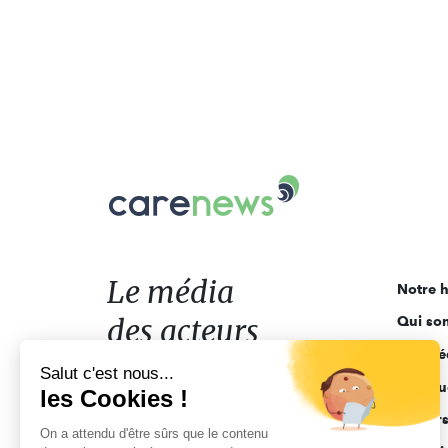
Carenews,
Le
média
des
acteurs
Le média
Notre h
de
des acteurs
Qui so
l'engagement
Ligne é
de l'engagement
Salut c'est nous...
Pourquo
les Cookies !
Acteur
On a attendu d'être sûrs que le contenu