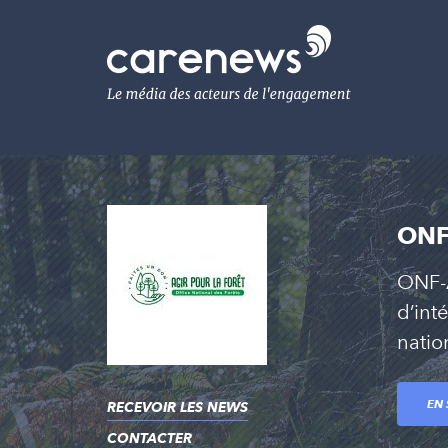
Aller
au
Carenews,
contenu
Le
principal
média
des
acteurs
de
l'engagement
ONF-
ONF-A
d’int
natio
EN 
RECEVOIR LES NEWS
CONTACTER