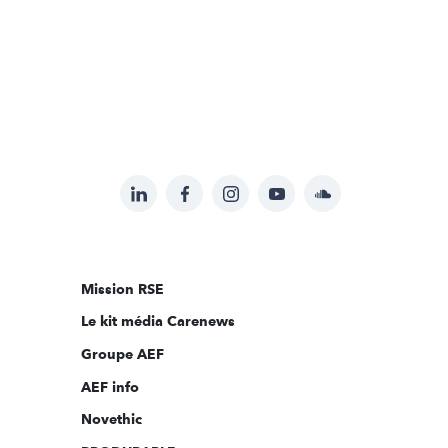
LinkedIn
Facebook
Instagram
YouTube
Soundcloud
Suivez-
nous
sur:
Mission RSE
Le kit média Carenews
Groupe AEF
AEF info
Novethic