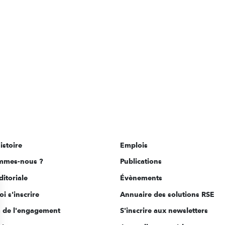
istoire
Emplois
mmes-nous ?
Publications
ditoriale
Évènements
i s'inscrire
Annuaire des solutions RSE
s de l'engagement
S'inscrire aux newsletters