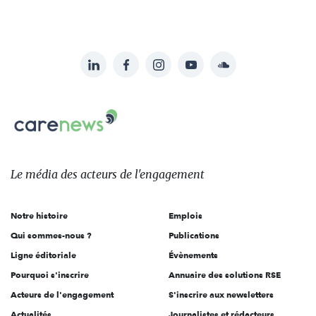
LinkedIn
Facebook
Instagram
YouTube
Soundcloud
Suivez-
nous
Carenews,
sur:
Le
média
des
Le média
des acteurs
de l'engagement
acteurs
de
Notre histoire
Emplois
l'engagement
Qui sommes-nous ?
Publications
Ligne éditoriale
Évènements
Pourquoi s'inscrire
Annuaire des solutions RSE
Acteurs de l'engagement
S'inscrire aux newsletters
Actualités
Journalistes et rédacteurs