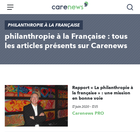
Aller
Carenews,
Menu
Rec
au
Le
contenu
média
PHILANTHROPIE À LA FRANÇAISE
principal
des
philanthropie à la Française : tous
acteurs
de
les articles présents sur Carenews
l'engagement
Rapport « La philanthropie à
la française » : une mission
en bonne voie
17 juin 2020 - 17:15
Carenews PRO