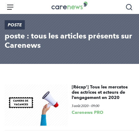
Aller
Carenews,
Menu
Rec
au
Le
contenu
média
POSTE
principal
des
poste : tous les articles présents sur
acteurs
de
Carenews
l'engagement
[Récap'] Tous les mercatos
des actrices et acteurs de
l’engagement en 2020
3 août 2020 - 09:00
Carenews PRO