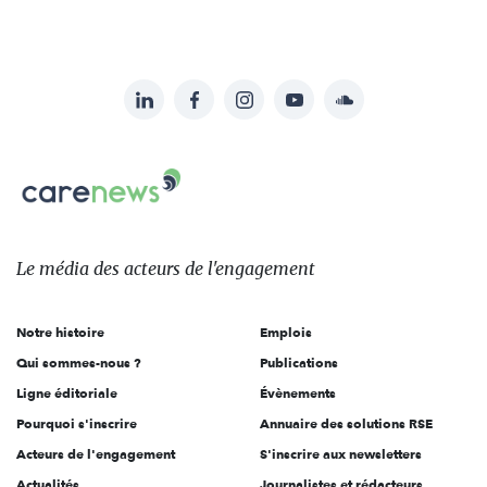
LinkedIn
Facebook
Instagram
YouTube
Soundcloud
Suivez-
nous
Carenews,
sur:
Le
média
des
Le média
des acteurs
de l'engagement
acteurs
de
Notre histoire
Emplois
l'engagement
Qui sommes-nous ?
Publications
Ligne éditoriale
Évènements
Pourquoi s'inscrire
Annuaire des solutions RSE
Acteurs de l'engagement
S'inscrire aux newsletters
Actualités
Journalistes et rédacteurs