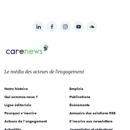
LinkedIn
Facebook
Instagram
YouTube
Soundcloud
Suivez-
nous
Carenews,
sur:
Le
média
des
Le média
des acteurs
de l'engagement
acteurs
de
Notre histoire
Emplois
l'engagement
Qui sommes-nous ?
Publications
Ligne éditoriale
Évènements
Pourquoi s'inscrire
Annuaire des solutions RSE
Acteurs de l'engagement
S'inscrire aux newsletters
Actualités
Journalistes et rédacteurs