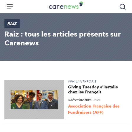
Aller
Carenews,
Menu
Rec
au
Le
contenu
média
RAIZ
principal
des
Raiz : tous les articles présents sur
acteurs
de
Carenews
l'engagement
#PHILANTHROPIE
Giving Tuesday s'installe
chez les Français
4 décembre 2019 - 16:25
Association Française des
Fundraisers (AFF)