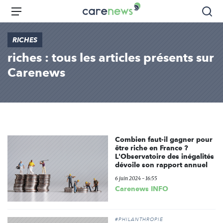
Aller
Carenews,
Menu
Rec
au
Le
contenu
média
RICHES
principal
des
riches : tous les articles présents sur
acteurs
de
Carenews
l'engagement
Combien faut-il gagner pour
être riche en France ?
L'Observatoire des inégalités
dévoile son rapport annuel
6 juin 2024 - 16:55
Carenews INFO
#PHILANTHROPIE