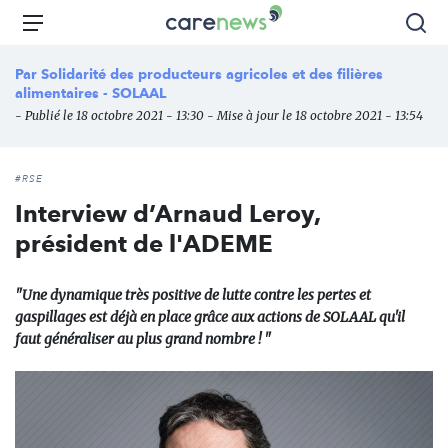
Aller
Carenews,
Menu
Rec
au
Le
contenu
média
Par
Solidarité des producteurs agricoles et des filières
principal
des
alimentaires - SOLAAL
acteurs
- Publié le 18 octobre 2021 - 13:30 - Mise à jour le 18 octobre 2021 - 13:54
de
l'engagement
#RSE
Interview d’Arnaud Leroy,
président de l'ADEME
"Une dynamique très positive de lutte contre les pertes et
gaspillages est déjà en place grâce aux actions de SOLAAL qu'il
faut généraliser au plus grand nombre ! "