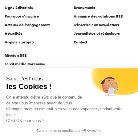
Ligne éditoriale
Évènements
Pourquoi s'inscrire
Annuaire des solutions RSE
Acteurs de l'engagement
S'inscrire aux newsletters
Actualités
Journalistes et rédacteurs
Appels à projets
Contact
Mission RSE
Le kit média Carenews
Groupe AEF
Salut c'est nous...
AEF info
les Cookies !
Novethic
On a attendu d'être sûrs que le contenu de
PRODURABLE
ce site vous intéresse avant de vous
Inclusiv Day
déranger, mais on aimerait bien vous accompagner pendant votre
visite...
C'est OK pour vous ?
CGV
Données personnelles
Mentions légales
2025-2026 Tout droits réservés
Consentements certifiés par