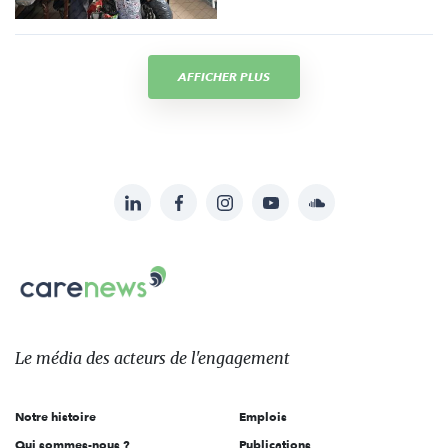
AFFICHER PLUS
LinkedIn
Facebook
Instagram
YouTube
Soundcloud
Suivez-
nous
Carenews,
sur:
Le
média
des
Le média
des acteurs
de l'engagement
acteurs
de
Notre histoire
Emplois
l'engagement
Qui sommes-nous ?
Publications