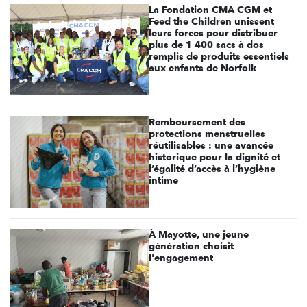
La Fondation CMA CGM et
Feed the Children unissent
leurs forces pour distribuer
plus de 1 400 sacs à dos
remplis de produits essentiels
aux enfants de Norfolk
Remboursement des
protections menstruelles
réutilisables : une avancée
historique pour la dignité et
l’égalité d’accès à l’hygiène
intime
À Mayotte, une jeune
génération choisit
l'engagement