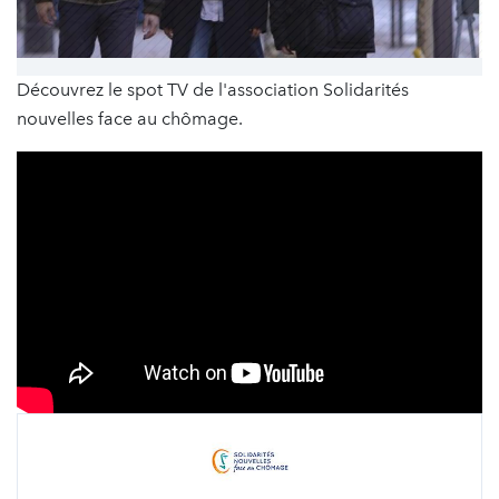
Découvrez le spot TV de l'association Solidarités
nouvelles face au chômage.