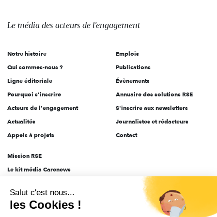
média
des
Le média
des acteurs
de l'engagement
acteurs
de
Notre histoire
Emplois
l'engagement
Qui sommes-nous ?
Publications
Ligne éditoriale
Évènements
Pourquoi s'inscrire
Annuaire des solutions RSE
Acteurs de l'engagement
S'inscrire aux newsletters
Actualités
Journalistes et rédacteurs
Appels à projets
Contact
Mission RSE
Le kit média Carenews
Groupe AEF
Salut c'est nous...
AEF info
les Cookies !
Novethic