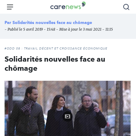
Aller
Carenews,
Menu
Rec
au
Le
contenu
média
Par
Solidarités nouvelles face au chômage
principal
des
- Publié le 5 avril 2019 - 15:48 - Mise à jour le 3 mai 2021 - 11:15
acteurs
de
l'engagement
#ODD 08 : TRAVAIL DÉCENT ET CROISSANCE ÉCONOMIQUE
Solidarités nouvelles face au
chômage